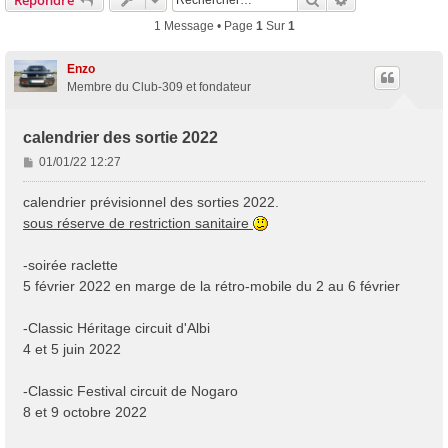
1 Message • Page
1
Sur
1
Enzo
Membre du Club-309 et fondateur
calendrier des sortie 2022
M
01/01/22 12:27
e
s
calendrier prévisionnel des sorties 2022.
s
sous réserve de restriction sanitaire
a
g
-soirée raclette
e
5 février 2022 en marge de la rétro-mobile du 2 au 6 février
-Classic Héritage circuit d'Albi
4 et 5 juin 2022
-Classic Festival circuit de Nogaro
8 et 9 octobre 2022