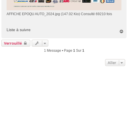
AFFICHE EPOQU AUTO_2024.jpg (147.02 Kio) Consulté 69210 fois
Liste à suivre
H
a
u
Verrouillé
t
1 Message • Page
1
Sur
1
Aller