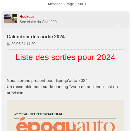
1 Message • Page
1
Sur
1
Hookups
Secrétaire du Club-309
Calendrier des sortie 2024
M
30/06/24 14:20
e
s
Liste des sorties pour 2024
s
a
g
e
Nous serons présent pour Epoqu'auto 2024
Un rassemblement sur le parking "venu en ancienne" est en
prévision