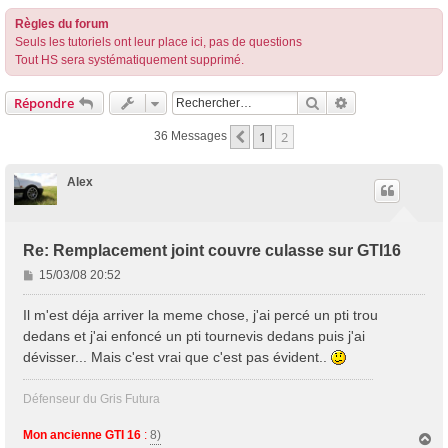
Règles du forum
Seuls les tutoriels ont leur place ici, pas de questions
Tout HS sera systématiquement supprimé.
Rechercher
Recherche Avan
Répondre
1
2
Précédent
36 Messages
Alex
Re: Remplacement joint couvre culasse sur GTI16
M
15/03/08 20:52
e
s
Il m'est déja arriver la meme chose, j'ai percé un pti trou
s
dedans et j'ai enfoncé un pti tournevis dedans puis j'ai
a
dévisser... Mais c'est vrai que c'est pas évident..
g
e
Défenseur du Gris Futura
Mon ancienne GTI 16
:
8)
H