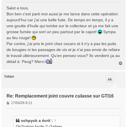
e
s
Salut a tous,
s
Bon ben c'est parti moi aussi je me lance dans cette opération
a
aujourd'hui car j'ai une belle fuite. De temps en temps, il y a
g
une goutte d'huile qui tombe sur le collecteur et ça me fait une
e
grosse fumée qui sort un peu partout par le capot!
Sympa
au feu rouge!
Par contre, j'ai pris le joint chez oscaro et il n'y a pas les puits
de bougies ni les passages de vis et je n'ai pas envie de refaire
le travail ultérieurement. Qu'en pensez-vous? Ils vendent ça au
détail à Peug? Merci
H
a
u
t
Yohan
Re: Remplacement joint couvre culasse sur GTI16
M
17/04/26 8:11
e
s
s
schpyck
a écrit :
↑
a
Op?ration facile ? r?aliser.