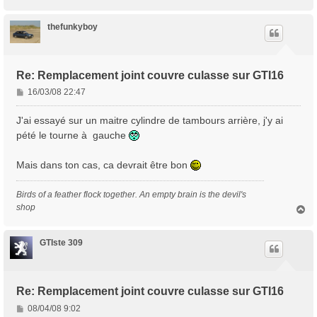
a
u
t
thefunkyboy
Re: Remplacement joint couvre culasse sur GTI16
M
16/03/08 22:47
e
s
J'ai essayé sur un maitre cylindre de tambours arrière, j'y ai
s
pété le tourne à gauche
a
g
Mais dans ton cas, ca devrait être bon
e
Birds of a feather flock together. An empty brain is the devil's
shop
H
a
u
t
GTIste 309
Re: Remplacement joint couvre culasse sur GTI16
M
08/04/08 9:02