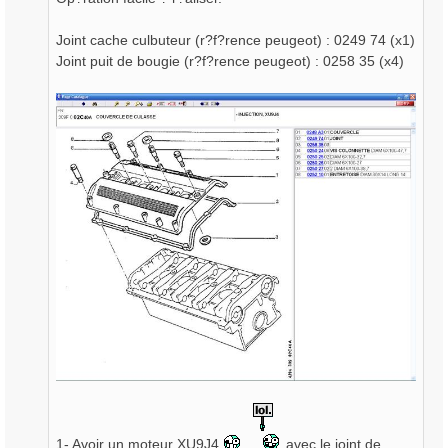
g
e
Joint cache culbuteur (r?f?rence peugeot) : 0249 74 (x1)
Joint puit de bougie (r?f?rence peugeot) : 0258 35 (x4)
1- Avoir un moteur XU9J4
avec le joint de