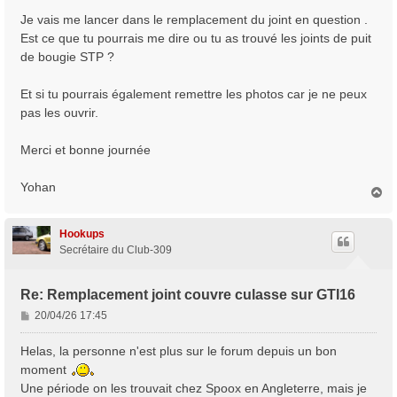
Je vais me lancer dans le remplacement du joint en question .
Est ce que tu pourrais me dire ou tu as trouvé les joints de puit
de bougie STP ?
Et si tu pourrais également remettre les photos car je ne peux
pas les ouvrir.
Merci et bonne journée
Yohan
H
a
u
t
Hookups
Secrétaire du Club-309
Re: Remplacement joint couvre culasse sur GTI16
M
20/04/26 17:45
e
s
Helas, la personne n'est plus sur le forum depuis un bon
s
moment
a
Une période on les trouvait chez Spoox en Angleterre, mais je
g