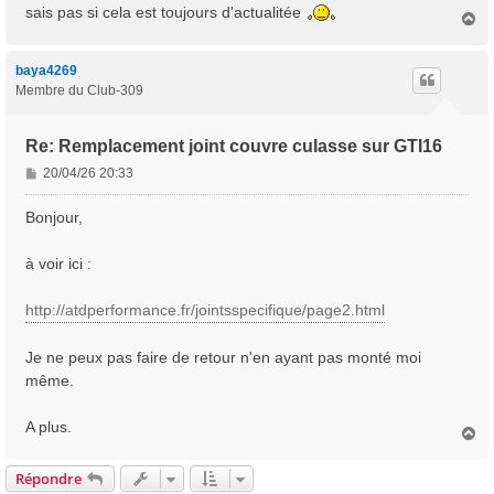
sais pas si cela est toujours d'actualitée
e
H
a
u
t
baya4269
Membre du Club-309
Re: Remplacement joint couvre culasse sur GTI16
M
20/04/26 20:33
e
s
Bonjour,
s
a
à voir ici :
g
e
http://atdperformance.fr/jointsspecifique/page2.html
Je ne peux pas faire de retour n'en ayant pas monté moi
même.
A plus.
H
a
u
Répondre
t