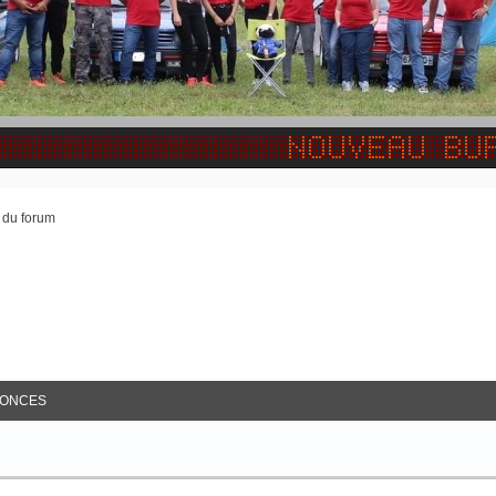
n du forum
ancée
ONCES