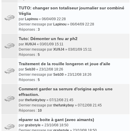
TUTO: changer son totaliseur journalier sur combiné
Véglia
par
Lapinou
«
06/04/09 22:28
Dernier message par
Lapinou
»
06/04/09 22:28
Réponses :
3
Tuto: Démonter un feu ar ph2
par
XU9J4
«
03/01/09 15:11
Dernier message par
XU9J4
»
03/01/09 15:11
Réponses :
5
Traitement de la rouille longeron et joue d'aile
par
Seb30
«
23/12/08 18:26
Dernier message par
Seb30
»
23/12/08 18:26
Réponses :
5
Comment garder sa serrure d'origine après une
effraction.
par
thefunkyboy
«
07/12/08 21:45
Dernier message par
thefunkyboy
»
07/12/08 21:45
Réponses :
10
réparer sa boite à gant (avec aimants)
par
grabstyle
«
23/10/08 18:50
Dernier message par
grabstyle
»
23/10/08 18:50