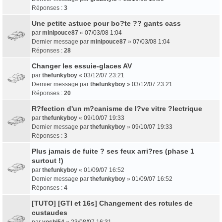
Réponses :
3
Une petite astuce pour bo?te ?? gants cass
par
minipouce87
«
07/03/08 1:04
Dernier message par
minipouce87
»
07/03/08 1:04
Réponses :
28
Changer les essuie-glaces AV
par
thefunkyboy
«
03/12/07 23:21
Dernier message par
thefunkyboy
»
03/12/07 23:21
Réponses :
20
R?fection d'un m?canisme de l?ve vitre ?lectrique
par
thefunkyboy
«
09/10/07 19:33
Dernier message par
thefunkyboy
»
09/10/07 19:33
Réponses :
3
Plus jamais de fuite ? ses feux arri?res (phase 1
surtout !)
par
thefunkyboy
«
01/09/07 16:52
Dernier message par
thefunkyboy
»
01/09/07 16:52
Réponses :
4
[TUTO] [GTI et 16s] Changement des rotules de
custaudes
par
yoshi54
«
23/08/07 16:31