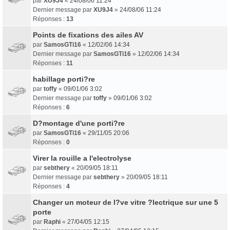
par
XU9J4
«
24/08/06 11:24
Dernier message par
XU9J4
»
24/08/06 11:24
Réponses :
13
Points de fixations des ailes AV
par
SamosGTi16
«
12/02/06 14:34
Dernier message par
SamosGTi16
»
12/02/06 14:34
Réponses :
11
habillage porti?re
par
toffy
«
09/01/06 3:02
Dernier message par
toffy
»
09/01/06 3:02
Réponses :
6
D?montage d'une porti?re
par
SamosGTi16
«
29/11/05 20:06
Réponses :
0
Virer la rouille a l'electrolyse
par
sebthery
«
20/09/05 18:11
Dernier message par
sebthery
»
20/09/05 18:11
Réponses :
4
Changer un moteur de l?ve vitre ?lectrique sur une 5
porte
par
Raphi
«
27/04/05 12:15