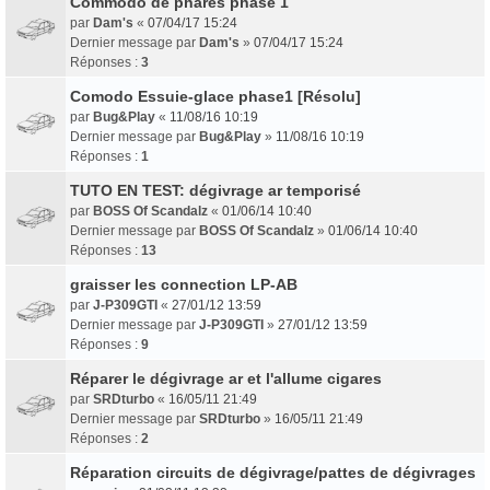
Commodo de phares phase 1
par
Dam's
«
07/04/17 15:24
Dernier message par
Dam's
»
07/04/17 15:24
Réponses :
3
Comodo Essuie-glace phase1 [Résolu]
par
Bug&Play
«
11/08/16 10:19
Dernier message par
Bug&Play
»
11/08/16 10:19
Réponses :
1
TUTO EN TEST: dégivrage ar temporisé
par
BOSS Of Scandalz
«
01/06/14 10:40
Dernier message par
BOSS Of Scandalz
»
01/06/14 10:40
Réponses :
13
graisser les connection LP-AB
par
J-P309GTI
«
27/01/12 13:59
Dernier message par
J-P309GTI
»
27/01/12 13:59
Réponses :
9
Réparer le dégivrage ar et l'allume cigares
par
SRDturbo
«
16/05/11 21:49
Dernier message par
SRDturbo
»
16/05/11 21:49
Réponses :
2
Réparation circuits de dégivrage/pattes de dégivrages