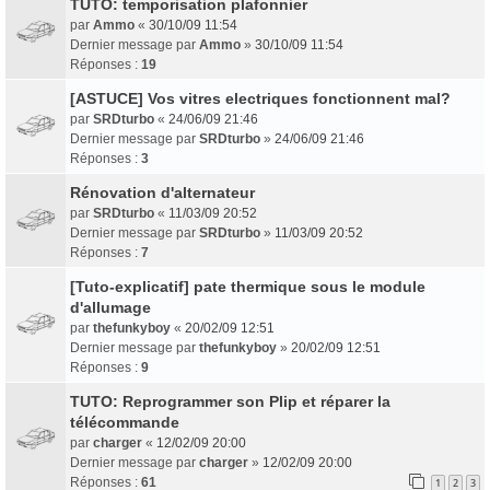
TUTO: temporisation plafonnier
par
Ammo
«
30/10/09 11:54
Dernier message par
Ammo
»
30/10/09 11:54
Réponses :
19
[ASTUCE] Vos vitres electriques fonctionnent mal?
par
SRDturbo
«
24/06/09 21:46
Dernier message par
SRDturbo
»
24/06/09 21:46
Réponses :
3
Rénovation d'alternateur
par
SRDturbo
«
11/03/09 20:52
Dernier message par
SRDturbo
»
11/03/09 20:52
Réponses :
7
[Tuto-explicatif] pate thermique sous le module
d'allumage
par
thefunkyboy
«
20/02/09 12:51
Dernier message par
thefunkyboy
»
20/02/09 12:51
Réponses :
9
TUTO: Reprogrammer son Plip et réparer la
télécommande
par
charger
«
12/02/09 20:00
Dernier message par
charger
»
12/02/09 20:00
Réponses :
61
1
2
3