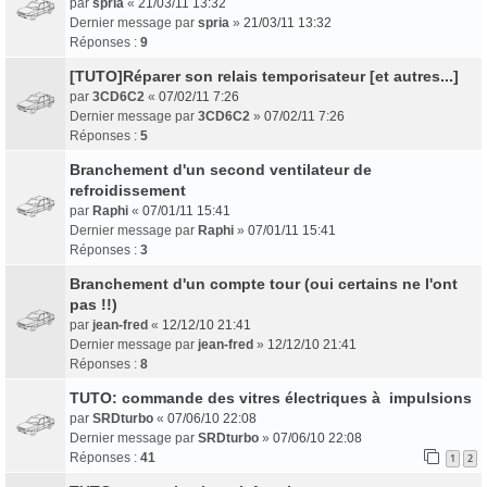
par
spria
«
21/03/11 13:32
Dernier message par
spria
»
21/03/11 13:32
Réponses :
9
[TUTO]Réparer son relais temporisateur [et autres...]
par
3CD6C2
«
07/02/11 7:26
Dernier message par
3CD6C2
»
07/02/11 7:26
Réponses :
5
Branchement d'un second ventilateur de
refroidissement
par
Raphi
«
07/01/11 15:41
Dernier message par
Raphi
»
07/01/11 15:41
Réponses :
3
Branchement d'un compte tour (oui certains ne l'ont
pas !!)
par
jean-fred
«
12/12/10 21:41
Dernier message par
jean-fred
»
12/12/10 21:41
Réponses :
8
TUTO: commande des vitres électriques à impulsions
par
SRDturbo
«
07/06/10 22:08
Dernier message par
SRDturbo
»
07/06/10 22:08
Réponses :
41
1
2