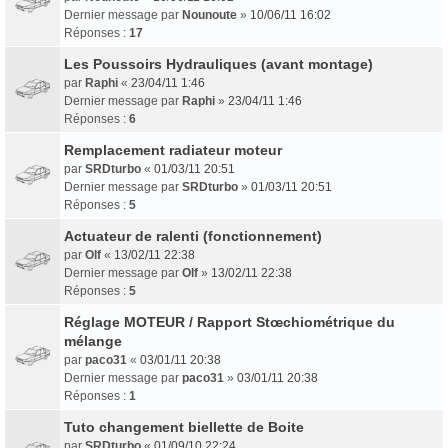
Dernier message par
Nounoute
»
10/06/11 16:02
Réponses :
17
Les Poussoirs Hydrauliques (avant montage)
par
Raphi
«
23/04/11 1:46
Dernier message par
Raphi
»
23/04/11 1:46
Réponses :
6
Remplacement radiateur moteur
par
SRDturbo
«
01/03/11 20:51
Dernier message par
SRDturbo
»
01/03/11 20:51
Réponses :
5
Actuateur de ralenti (fonctionnement)
par
Olf
«
13/02/11 22:38
Dernier message par
Olf
»
13/02/11 22:38
Réponses :
5
Réglage MOTEUR / Rapport Stœchiométrique du
mélange
par
paco31
«
03/01/11 20:38
Dernier message par
paco31
»
03/01/11 20:38
Réponses :
1
Tuto changement biellette de Boite
par
SRDturbo
«
01/09/10 22:24