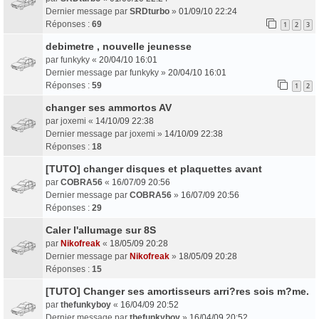
Dernier message par
SRDturbo
»
01/09/10 22:24
Réponses :
69
1
2
3
debimetre , nouvelle jeunesse
par
funkyky
«
20/04/10 16:01
Dernier message par
funkyky
»
20/04/10 16:01
Réponses :
59
1
2
changer ses ammortos AV
par
joxemi
«
14/10/09 22:38
Dernier message par
joxemi
»
14/10/09 22:38
Réponses :
18
[TUTO] changer disques et plaquettes avant
par
COBRA56
«
16/07/09 20:56
Dernier message par
COBRA56
»
16/07/09 20:56
Réponses :
29
Caler l'allumage sur 8S
par
Nikofreak
«
18/05/09 20:28
Dernier message par
Nikofreak
»
18/05/09 20:28
Réponses :
15
[TUTO] Changer ses amortisseurs arri?res sois m?me.
par
thefunkyboy
«
16/04/09 20:52
Dernier message par
thefunkyboy
»
16/04/09 20:52