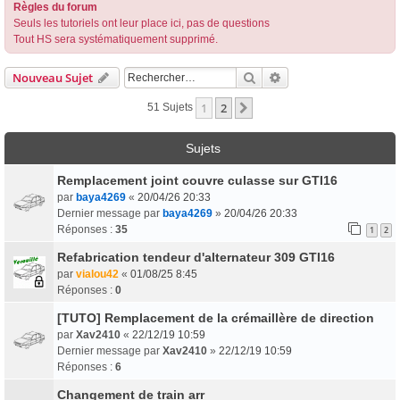
Règles du forum
Seuls les tutoriels ont leur place ici, pas de questions
Tout HS sera systématiquement supprimé.
Rechercher
Recherche Avancée
Nouveau Sujet
1
2
Suivant
51 Sujets
Sujets
Remplacement joint couvre culasse sur GTI16
par
baya4269
«
20/04/26 20:33
Dernier message par
baya4269
»
20/04/26 20:33
Réponses :
35
1
2
Refabrication tendeur d'alternateur 309 GTI16
par
vialou42
«
01/08/25 8:45
Réponses :
0
[TUTO] Remplacement de la crémaillère de direction
par
Xav2410
«
22/12/19 10:59
Dernier message par
Xav2410
»
22/12/19 10:59
Réponses :
6
Changement de train arr