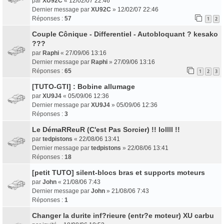
par
XU92C
«
12/02/07 22:46
Dernier message par
XU92C
»
12/02/07 22:46
Réponses :
57
1
2
Couple Cônique - Differentiel - Autobloquant ? kesako
???
par
Raphi
«
27/09/06 13:16
Dernier message par
Raphi
»
27/09/06 13:16
Réponses :
65
1
2
3
[TUTO-GTI] : Bobine allumage
par
XU9J4
«
05/09/06 12:36
Dernier message par
XU9J4
»
05/09/06 12:36
Réponses :
3
Le DémaRReuR (C'est Pas Sorcier) !! lollll !!
par
tedpistons
«
22/08/06 13:41
Dernier message par
tedpistons
»
22/08/06 13:41
Réponses :
18
[petit TUTO] silent-blocs bras et supports moteurs
par
John
«
21/08/06 7:43
Dernier message par
John
»
21/08/06 7:43
Réponses :
1
Changer la durite inf?rieure (entr?e moteur) XU carbu