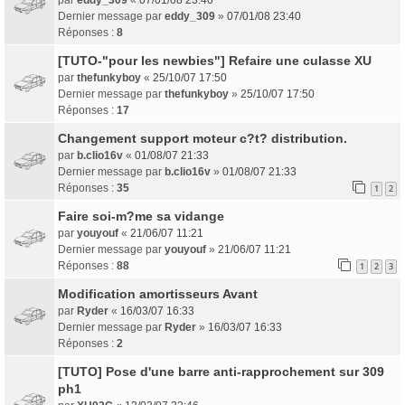
Dernier message par
eddy_309
»
07/01/08 23:40
Réponses :
8
[TUTO-"pour les newbies"] Refaire une culasse XU
par
thefunkyboy
«
25/10/07 17:50
Dernier message par
thefunkyboy
»
25/10/07 17:50
Réponses :
17
Changement support moteur c?t? distribution.
par
b.clio16v
«
01/08/07 21:33
Dernier message par
b.clio16v
»
01/08/07 21:33
Réponses :
35
1
2
Faire soi-m?me sa vidange
par
youyouf
«
21/06/07 11:21
Dernier message par
youyouf
»
21/06/07 11:21
Réponses :
88
1
2
3
Modification amortisseurs Avant
par
Ryder
«
16/03/07 16:33
Dernier message par
Ryder
»
16/03/07 16:33
Réponses :
2
[TUTO] Pose d'une barre anti-rapprochement sur 309
ph1