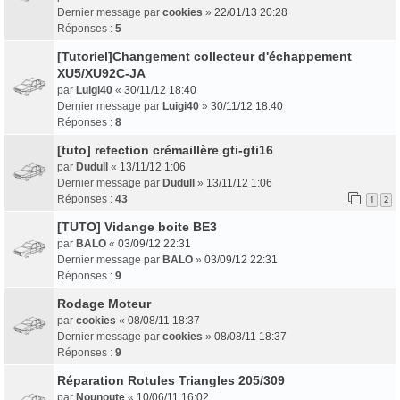
Dernier message par
cookies
»
22/01/13 20:28
Réponses :
5
[Tutoriel]Changement collecteur d'échappement
XU5/XU92C-JA
par
Luigi40
«
30/11/12 18:40
Dernier message par
Luigi40
»
30/11/12 18:40
Réponses :
8
[tuto] refection crémaillère gti-gti16
par
Dudull
«
13/11/12 1:06
Dernier message par
Dudull
»
13/11/12 1:06
Réponses :
43
1
2
[TUTO] Vidange boite BE3
par
BALO
«
03/09/12 22:31
Dernier message par
BALO
»
03/09/12 22:31
Réponses :
9
Rodage Moteur
par
cookies
«
08/08/11 18:37
Dernier message par
cookies
»
08/08/11 18:37
Réponses :
9
Réparation Rotules Triangles 205/309
par
Nounoute
«
10/06/11 16:02