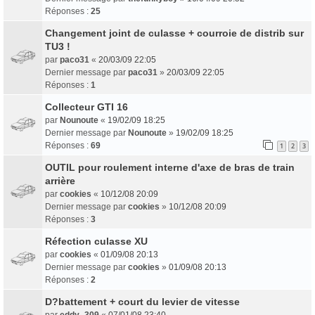
Réponses :
25
Changement joint de culasse + courroie de distrib sur
TU3 !
par
paco31
«
20/03/09 22:05
Dernier message par
paco31
»
20/03/09 22:05
Réponses :
1
Collecteur GTI 16
par
Nounoute
«
19/02/09 18:25
Dernier message par
Nounoute
»
19/02/09 18:25
Réponses :
69
1
2
3
OUTIL pour roulement interne d'axe de bras de train
arrière
par
cookies
«
10/12/08 20:09
Dernier message par
cookies
»
10/12/08 20:09
Réponses :
3
Réfection culasse XU
par
cookies
«
01/09/08 20:13
Dernier message par
cookies
»
01/09/08 20:13
Réponses :
2
D?battement + court du levier de vitesse
par
eddy_309
«
07/01/08 23:40