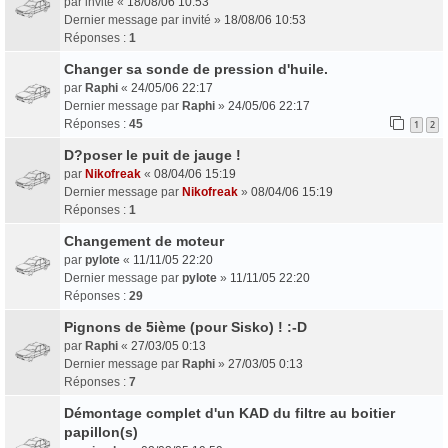
par
invité
«
18/08/06 10:53
Dernier message par
invité
»
18/08/06 10:53
Réponses :
1
Changer sa sonde de pression d'huile.
par
Raphi
«
24/05/06 22:17
Dernier message par
Raphi
»
24/05/06 22:17
Réponses :
45
1
2
D?poser le puit de jauge !
par
Nikofreak
«
08/04/06 15:19
Dernier message par
Nikofreak
»
08/04/06 15:19
Réponses :
1
Changement de moteur
par
pylote
«
11/11/05 22:20
Dernier message par
pylote
»
11/11/05 22:20
Réponses :
29
Pignons de 5ième (pour Sisko) ! :-D
par
Raphi
«
27/03/05 0:13
Dernier message par
Raphi
»
27/03/05 0:13
Réponses :
7
Démontage complet d'un KAD du filtre au boitier
papillon(s)