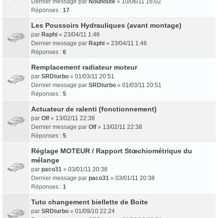
Dernier message par
Nounoute
»
10/06/11 16:02
Réponses :
17
Les Poussoirs Hydrauliques (avant montage)
par
Raphi
«
23/04/11 1:46
Dernier message par
Raphi
»
23/04/11 1:46
Réponses :
6
Remplacement radiateur moteur
par
SRDturbo
«
01/03/11 20:51
Dernier message par
SRDturbo
»
01/03/11 20:51
Réponses :
5
Actuateur de ralenti (fonctionnement)
par
Olf
«
13/02/11 22:38
Dernier message par
Olf
»
13/02/11 22:38
Réponses :
5
Réglage MOTEUR / Rapport Stœchiométrique du
mélange
par
paco31
«
03/01/11 20:38
Dernier message par
paco31
»
03/01/11 20:38
Réponses :
1
Tuto changement biellette de Boite
par
SRDturbo
«
01/09/10 22:24