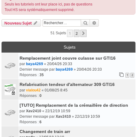
Seuls les tutoriels ont leur place ici, pas de questions
Tout HS sera systématiquement supprimé.
Rechercher
Recherche Avancée
Nouveau Sujet
1
2
Suivant
51 Sujets
Sujets
Remplacement joint couvre culasse sur GTI16
par
baya4269
«
20/04/26 20:33
Dernier message par
baya4269
»
20/04/26 20:33
Réponses :
35
1
2
Refabrication tendeur d'alternateur 309 GTI16
par
vialou42
«
01/08/25 8:45
Réponses :
0
[TUTO] Remplacement de la crémaillère de direction
par
Xav2410
«
22/12/19 10:59
Dernier message par
Xav2410
»
22/12/19 10:59
Réponses :
6
Changement de train arr