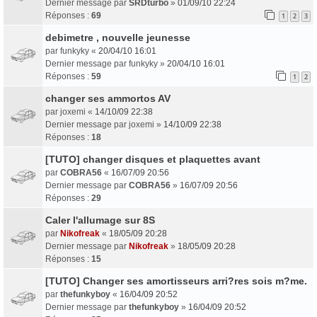
Dernier message par
SRDturbo
»
01/09/10 22:24
Réponses :
69
1
2
3
debimetre , nouvelle jeunesse
par
funkyky
«
20/04/10 16:01
Dernier message par
funkyky
»
20/04/10 16:01
Réponses :
59
1
2
changer ses ammortos AV
par
joxemi
«
14/10/09 22:38
Dernier message par
joxemi
»
14/10/09 22:38
Réponses :
18
[TUTO] changer disques et plaquettes avant
par
COBRA56
«
16/07/09 20:56
Dernier message par
COBRA56
»
16/07/09 20:56
Réponses :
29
Caler l'allumage sur 8S
par
Nikofreak
«
18/05/09 20:28
Dernier message par
Nikofreak
»
18/05/09 20:28
Réponses :
15
[TUTO] Changer ses amortisseurs arri?res sois m?me.
par
thefunkyboy
«
16/04/09 20:52
Dernier message par
thefunkyboy
»
16/04/09 20:52