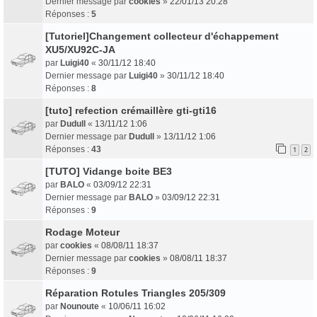
Dernier message par
cookies
»
22/01/13 20:28
Réponses :
5
[Tutoriel]Changement collecteur d'échappement
XU5/XU92C-JA
par
Luigi40
«
30/11/12 18:40
Dernier message par
Luigi40
»
30/11/12 18:40
Réponses :
8
[tuto] refection crémaillère gti-gti16
par
Dudull
«
13/11/12 1:06
Dernier message par
Dudull
»
13/11/12 1:06
Réponses :
43
1
2
[TUTO] Vidange boite BE3
par
BALO
«
03/09/12 22:31
Dernier message par
BALO
»
03/09/12 22:31
Réponses :
9
Rodage Moteur
par
cookies
«
08/08/11 18:37
Dernier message par
cookies
»
08/08/11 18:37
Réponses :
9
Réparation Rotules Triangles 205/309
par
Nounoute
«
10/06/11 16:02