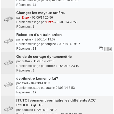
Dernier message par
Raphi
»
01/11/14 10:23
Réponses :
11
Changer les moyeux arrière.
par
Enzo
«
02/09/14 20:56
Dernier message par
Enzo
»
02/09/14 20:56
Réponses :
6
Refection d'un train arriere
par
engine
«
31/05/14 19:07
Dernier message par
engine
»
31/05/14 19:07
Réponses :
31
1
2
Guide de serrage dynamométrie
par
buffer
«
15/03/14 23:10
Dernier message par
buffer
»
15/03/14 23:10
Réponses :
3
debitmetre komen c fai?
par
axel
«
04/03/14 8:53
Dernier message par
axel
»
04/03/14 8:53
Réponses :
17
[TUTO] comment connaitre les différents ACC
POULIES gti 16
par
cookies
«
22/01/13 20:28