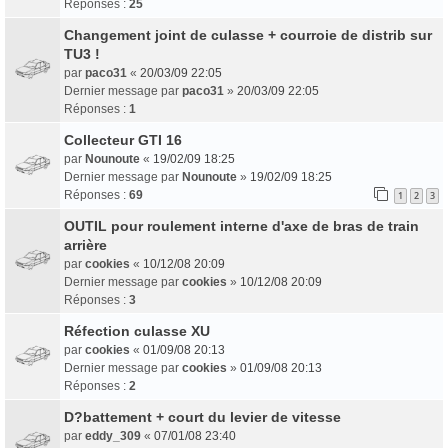
Réponses :
25
Changement joint de culasse + courroie de distrib sur
TU3 !
par
paco31
«
20/03/09 22:05
Dernier message par
paco31
»
20/03/09 22:05
Réponses :
1
Collecteur GTI 16
par
Nounoute
«
19/02/09 18:25
Dernier message par
Nounoute
»
19/02/09 18:25
Réponses :
69
1
2
3
OUTIL pour roulement interne d'axe de bras de train
arrière
par
cookies
«
10/12/08 20:09
Dernier message par
cookies
»
10/12/08 20:09
Réponses :
3
Réfection culasse XU
par
cookies
«
01/09/08 20:13
Dernier message par
cookies
»
01/09/08 20:13
Réponses :
2
D?battement + court du levier de vitesse
par
eddy_309
«
07/01/08 23:40