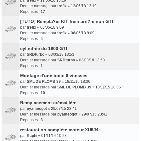
par
trefix
«
12/05/18 13:19
Dernier message par
trefix
»
12/05/18 13:19
Réponses :
17
[TUTO] Rempla?er KIT frein arri?re non GTI
par
trefix
«
06/05/18 9:09
Dernier message par
trefix
»
06/05/18 9:09
Réponses :
4
cylindrée du 1900 GTI
par
SRDturbo
«
03/03/18 13:53
Dernier message par
SRDturbo
»
03/03/18 13:53
Réponses :
1
Montage d'une boite 6 vitesses
par
SML DE PLOMB 39
«
18/11/15 18:36
Dernier message par
SML DE PLOMB 39
»
18/11/15 18:36
Réponses :
10
Remplacement crémaillère
par
pyameogot
«
29/07/15 23:41
Dernier message par
pyameogot
»
29/07/15 23:41
Réponses :
3
restauration complète moteur XU9J4
par
Raphi
«
01/11/14 10:23