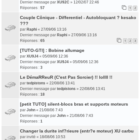
Dernier message par
XU92C
»
12/02/07 22:46
Réponses :
57
1
2
Couple Cônique - Differentiel - Autobloquant ? kesako
???
par
Raphi
«
27/09/06 13:16
Dernier message par
Raphi
»
27/09/06 13:16
Réponses :
65
1
2
3
[TUTO-GTI] : Bobine allumage
par
XU9J4
«
05/09/06 12:36
Dernier message par
XU9J4
»
05/09/06 12:36
Réponses :
3
Le DémaRReuR (C'est Pas Sorcier) !! lollll !!
par
tedpistons
«
22/08/06 13:41
Dernier message par
tedpistons
»
22/08/06 13:41
Réponses :
18
[petit TUTO] silent-blocs bras et supports moteurs
par
John
«
21/08/06 7:43
Dernier message par
John
»
21/08/06 7:43
Réponses :
1
Changer la durite inf?rieure (entr?e moteur) XU carbu
par
invité
«
18/08/06 10:53