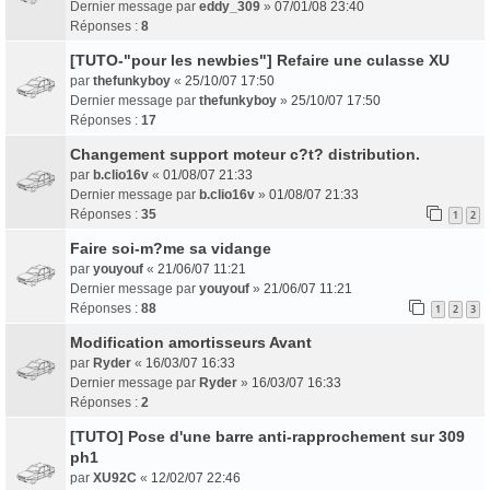
Dernier message par
eddy_309
»
07/01/08 23:40
Réponses :
8
[TUTO-"pour les newbies"] Refaire une culasse XU
par
thefunkyboy
«
25/10/07 17:50
Dernier message par
thefunkyboy
»
25/10/07 17:50
Réponses :
17
Changement support moteur c?t? distribution.
par
b.clio16v
«
01/08/07 21:33
Dernier message par
b.clio16v
»
01/08/07 21:33
Réponses :
35
1
2
Faire soi-m?me sa vidange
par
youyouf
«
21/06/07 11:21
Dernier message par
youyouf
»
21/06/07 11:21
Réponses :
88
1
2
3
Modification amortisseurs Avant
par
Ryder
«
16/03/07 16:33
Dernier message par
Ryder
»
16/03/07 16:33
Réponses :
2
[TUTO] Pose d'une barre anti-rapprochement sur 309
ph1
par
XU92C
«
12/02/07 22:46