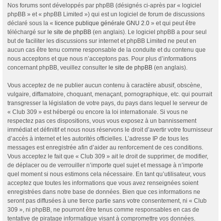
Nos forums sont développés par phpBB (désignés ci-après par « logiciel
phpBB » et « phpBB Limited ») qui est un logiciel de forum de discussions
déclaré sous la «
licence publique générale GNU 2.0
» et qui peut être
téléchargé sur
le site de phpBB
(en anglais). Le logiciel phpBB a pour seul
but de faciliter les discussions sur internet et phpBB Limited ne peut en
aucun cas être tenu comme responsable de la conduite et du contenu que
nous acceptons et que nous n’acceptons pas. Pour plus d’informations
concernant phpBB, veuillez consulter
le site de phpBB
(en anglais).
Vous acceptez de ne publier aucun contenu à caractère abusif, obscène,
vulgaire, diffamatoire, choquant, menaçant, pornographique, etc. qui pourrait
transgresser la législation de votre pays, du pays dans lequel le serveur de
« Club 309 » est hébergé ou encore la loi internationale. Si vous ne
respectez pas ces dispositions, vous vous exposez à un bannissement
immédiat et définitif et nous nous réservons le droit d’avertir votre fournisseur
d’accès à internet et les autorités officielles. L’adresse IP de tous les
messages est enregistrée afin d’aider au renforcement de ces conditions.
Vous acceptez le fait que « Club 309 » ait le droit de supprimer, de modifier,
de déplacer ou de verrouiller n’importe quel sujet et message à n’importe
quel moment si nous estimons cela nécessaire. En tant qu’utilisateur, vous
acceptez que toutes les informations que vous avez renseignées soient
enregistrées dans notre base de données. Bien que ces informations ne
seront pas diffusées à une tierce partie sans votre consentement, ni « Club
309 », ni phpBB, ne pourront être tenus comme responsables en cas de
tentative de piratage informatique visant à compromettre vos données.