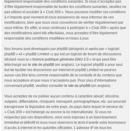
légalement responsable des conditions suivantes. Si vous n’acceptez pas
d’être légalement responsable de toutes les conditions suivantes, veuillez ne
pas utiliser et accéder à « Club 309 ». Nous pouvons modifier ces conditions
à n’importe quel moment et nous essaierons de vous informer de ces
modifications, bien que nous vous conseillons de vérifier régulièrement par
vous-même. En effet, si vous continuez à participer à « Club 309 » après que
des modifications aient été effectuées, vous acceptez d’être légalement
responsable des conditions modifiées et mises à jour.
Nos forums sont développés par phpBB (désignés ci-après par « logiciel
phpBB » et « phpBB Limited ») qui est un logiciel de forum de discussions
déclaré sous la «
licence publique générale GNU 2.0
» et qui peut être
téléchargé sur
le site de phpBB
(en anglais). Le logiciel phpBB a pour seul
but de faciliter les discussions sur internet et phpBB Limited ne peut en
aucun cas être tenu comme responsable de la conduite et du contenu que
nous acceptons et que nous n’acceptons pas. Pour plus d’informations
concernant phpBB, veuillez consulter
le site de phpBB
(en anglais).
Vous acceptez de ne publier aucun contenu à caractère abusif, obscène,
vulgaire, diffamatoire, choquant, menaçant, pornographique, etc. qui pourrait
transgresser la législation de votre pays, du pays dans lequel le serveur de
« Club 309 » est hébergé ou encore la loi internationale. Si vous ne
respectez pas ces dispositions, vous vous exposez à un bannissement
immédiat et définitif et nous nous réservons le droit d’avertir votre fournisseur
d’accès à internet et les autorités officielles. L’adresse IP de tous les