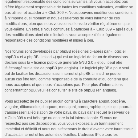
légalement responsable des conditions suivantes. Si vous n’acceptez pas
d’être légalement responsable de toutes les conditions suivantes, veuillez ne
pas utiliser et accéder à « Club 309 ». Nous pouvons modifier ces conditions
à n’importe quel moment et nous essaierons de vous informer de ces
modifications, bien que nous vous conseillons de vérifier régulièrement par
vous-même. En effet, si vous continuez à participer à « Club 309 » après que
des modifications aient été effectuées, vous acceptez d’être légalement
responsable des conditions modifiées et mises à jour.
Nos forums sont développés par phpBB (désignés ci-après par « logiciel
phpBB » et « phpBB Limited ») qui est un logiciel de forum de discussions
déclaré sous la «
licence publique générale GNU 2.0
» et qui peut être
téléchargé sur
le site de phpBB
(en anglais). Le logiciel phpBB a pour seul
but de faciliter les discussions sur internet et phpBB Limited ne peut en
aucun cas être tenu comme responsable de la conduite et du contenu que
nous acceptons et que nous n’acceptons pas. Pour plus d’informations
concernant phpBB, veuillez consulter
le site de phpBB
(en anglais).
Vous acceptez de ne publier aucun contenu à caractère abusif, obscène,
vulgaire, diffamatoire, choquant, menaçant, pornographique, etc. qui pourrait
transgresser la législation de votre pays, du pays dans lequel le serveur de
« Club 309 » est hébergé ou encore la loi internationale. Si vous ne
respectez pas ces dispositions, vous vous exposez à un bannissement
immédiat et définitif et nous nous réservons le droit d’avertir votre fournisseur
d’accès à internet et les autorités officielles. L’adresse IP de tous les