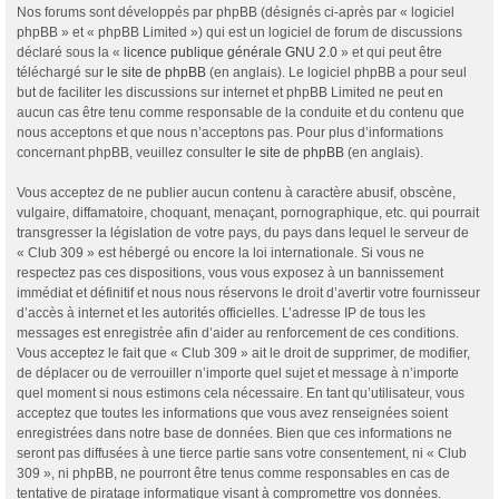
Nos forums sont développés par phpBB (désignés ci-après par « logiciel
phpBB » et « phpBB Limited ») qui est un logiciel de forum de discussions
déclaré sous la «
licence publique générale GNU 2.0
» et qui peut être
téléchargé sur
le site de phpBB
(en anglais). Le logiciel phpBB a pour seul
but de faciliter les discussions sur internet et phpBB Limited ne peut en
aucun cas être tenu comme responsable de la conduite et du contenu que
nous acceptons et que nous n’acceptons pas. Pour plus d’informations
concernant phpBB, veuillez consulter
le site de phpBB
(en anglais).
Vous acceptez de ne publier aucun contenu à caractère abusif, obscène,
vulgaire, diffamatoire, choquant, menaçant, pornographique, etc. qui pourrait
transgresser la législation de votre pays, du pays dans lequel le serveur de
« Club 309 » est hébergé ou encore la loi internationale. Si vous ne
respectez pas ces dispositions, vous vous exposez à un bannissement
immédiat et définitif et nous nous réservons le droit d’avertir votre fournisseur
d’accès à internet et les autorités officielles. L’adresse IP de tous les
messages est enregistrée afin d’aider au renforcement de ces conditions.
Vous acceptez le fait que « Club 309 » ait le droit de supprimer, de modifier,
de déplacer ou de verrouiller n’importe quel sujet et message à n’importe
quel moment si nous estimons cela nécessaire. En tant qu’utilisateur, vous
acceptez que toutes les informations que vous avez renseignées soient
enregistrées dans notre base de données. Bien que ces informations ne
seront pas diffusées à une tierce partie sans votre consentement, ni « Club
309 », ni phpBB, ne pourront être tenus comme responsables en cas de
tentative de piratage informatique visant à compromettre vos données.