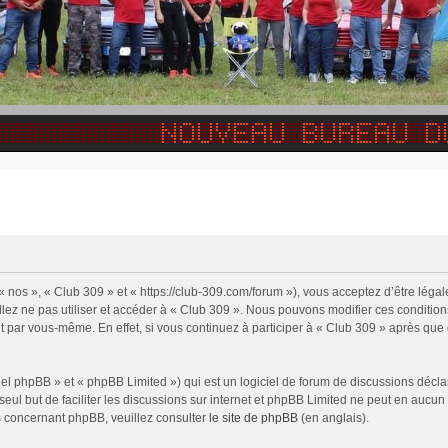
« nos », « Club 309 » et « https://club-309.com/forum »), vous acceptez d’être lég
illez ne pas utiliser et accéder à « Club 309 ». Nous pouvons modifier ces conditi
t par vous-même. En effet, si vous continuez à participer à « Club 309 » après que 
l phpBB » et « phpBB Limited ») qui est un logiciel de forum de discussions décla
 seul but de faciliter les discussions sur internet et phpBB Limited ne peut en auc
s concernant phpBB, veuillez consulter
le site de phpBB
(en anglais).