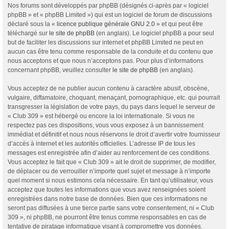
Nos forums sont développés par phpBB (désignés ci-après par « logiciel
phpBB » et « phpBB Limited ») qui est un logiciel de forum de discussions
déclaré sous la «
licence publique générale GNU 2.0
» et qui peut être
téléchargé sur
le site de phpBB
(en anglais). Le logiciel phpBB a pour seul
but de faciliter les discussions sur internet et phpBB Limited ne peut en
aucun cas être tenu comme responsable de la conduite et du contenu que
nous acceptons et que nous n’acceptons pas. Pour plus d’informations
concernant phpBB, veuillez consulter
le site de phpBB
(en anglais).
Vous acceptez de ne publier aucun contenu à caractère abusif, obscène,
vulgaire, diffamatoire, choquant, menaçant, pornographique, etc. qui pourrait
transgresser la législation de votre pays, du pays dans lequel le serveur de
« Club 309 » est hébergé ou encore la loi internationale. Si vous ne
respectez pas ces dispositions, vous vous exposez à un bannissement
immédiat et définitif et nous nous réservons le droit d’avertir votre fournisseur
d’accès à internet et les autorités officielles. L’adresse IP de tous les
messages est enregistrée afin d’aider au renforcement de ces conditions.
Vous acceptez le fait que « Club 309 » ait le droit de supprimer, de modifier,
de déplacer ou de verrouiller n’importe quel sujet et message à n’importe
quel moment si nous estimons cela nécessaire. En tant qu’utilisateur, vous
acceptez que toutes les informations que vous avez renseignées soient
enregistrées dans notre base de données. Bien que ces informations ne
seront pas diffusées à une tierce partie sans votre consentement, ni « Club
309 », ni phpBB, ne pourront être tenus comme responsables en cas de
tentative de piratage informatique visant à compromettre vos données.