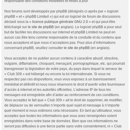
responsable des conditions modifiées et mises à jour.
Nos forums sont développés par phpBB (désignés ci-après par « logiciel
phpBB » et « phpBB Limited ») qui est un logiciel de forum de discussions
déclaré sous la «
licence publique générale GNU 2.0
» et qui peut être
téléchargé sur
le site de phpBB
(en anglais). Le logiciel phpBB a pour seul
but de faciliter les discussions sur internet et phpBB Limited ne peut en
aucun cas être tenu comme responsable de la conduite et du contenu que
nous acceptons et que nous n’acceptons pas. Pour plus d’informations
concernant phpBB, veuillez consulter
le site de phpBB
(en anglais).
Vous acceptez de ne publier aucun contenu à caractère abusif, obscène,
vulgaire, diffamatoire, choquant, menaçant, pornographique, etc. qui pourrait
transgresser la législation de votre pays, du pays dans lequel le serveur de
« Club 309 » est hébergé ou encore la loi internationale. Si vous ne
respectez pas ces dispositions, vous vous exposez à un bannissement
immédiat et définitif et nous nous réservons le droit d’avertir votre fournisseur
d’accès à internet et les autorités officielles. L’adresse IP de tous les
messages est enregistrée afin d’aider au renforcement de ces conditions.
Vous acceptez le fait que « Club 309 » ait le droit de supprimer, de modifier,
de déplacer ou de verrouiller n’importe quel sujet et message à n’importe
quel moment si nous estimons cela nécessaire. En tant qu’utilisateur, vous
acceptez que toutes les informations que vous avez renseignées soient
enregistrées dans notre base de données. Bien que ces informations ne
seront pas diffusées à une tierce partie sans votre consentement, ni « Club