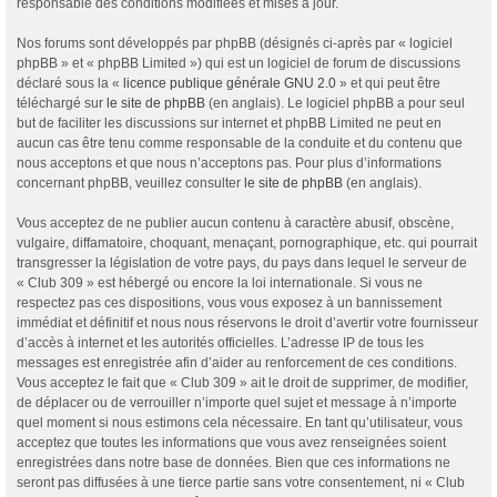
responsable des conditions modifiées et mises à jour.
Nos forums sont développés par phpBB (désignés ci-après par « logiciel
phpBB » et « phpBB Limited ») qui est un logiciel de forum de discussions
déclaré sous la «
licence publique générale GNU 2.0
» et qui peut être
téléchargé sur
le site de phpBB
(en anglais). Le logiciel phpBB a pour seul
but de faciliter les discussions sur internet et phpBB Limited ne peut en
aucun cas être tenu comme responsable de la conduite et du contenu que
nous acceptons et que nous n’acceptons pas. Pour plus d’informations
concernant phpBB, veuillez consulter
le site de phpBB
(en anglais).
Vous acceptez de ne publier aucun contenu à caractère abusif, obscène,
vulgaire, diffamatoire, choquant, menaçant, pornographique, etc. qui pourrait
transgresser la législation de votre pays, du pays dans lequel le serveur de
« Club 309 » est hébergé ou encore la loi internationale. Si vous ne
respectez pas ces dispositions, vous vous exposez à un bannissement
immédiat et définitif et nous nous réservons le droit d’avertir votre fournisseur
d’accès à internet et les autorités officielles. L’adresse IP de tous les
messages est enregistrée afin d’aider au renforcement de ces conditions.
Vous acceptez le fait que « Club 309 » ait le droit de supprimer, de modifier,
de déplacer ou de verrouiller n’importe quel sujet et message à n’importe
quel moment si nous estimons cela nécessaire. En tant qu’utilisateur, vous
acceptez que toutes les informations que vous avez renseignées soient
enregistrées dans notre base de données. Bien que ces informations ne
seront pas diffusées à une tierce partie sans votre consentement, ni « Club