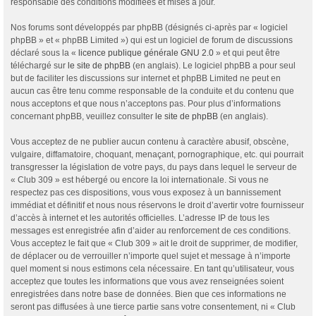
responsable des conditions modifiées et mises à jour.
Nos forums sont développés par phpBB (désignés ci-après par « logiciel
phpBB » et « phpBB Limited ») qui est un logiciel de forum de discussions
déclaré sous la «
licence publique générale GNU 2.0
» et qui peut être
téléchargé sur
le site de phpBB
(en anglais). Le logiciel phpBB a pour seul
but de faciliter les discussions sur internet et phpBB Limited ne peut en
aucun cas être tenu comme responsable de la conduite et du contenu que
nous acceptons et que nous n’acceptons pas. Pour plus d’informations
concernant phpBB, veuillez consulter
le site de phpBB
(en anglais).
Vous acceptez de ne publier aucun contenu à caractère abusif, obscène,
vulgaire, diffamatoire, choquant, menaçant, pornographique, etc. qui pourrait
transgresser la législation de votre pays, du pays dans lequel le serveur de
« Club 309 » est hébergé ou encore la loi internationale. Si vous ne
respectez pas ces dispositions, vous vous exposez à un bannissement
immédiat et définitif et nous nous réservons le droit d’avertir votre fournisseur
d’accès à internet et les autorités officielles. L’adresse IP de tous les
messages est enregistrée afin d’aider au renforcement de ces conditions.
Vous acceptez le fait que « Club 309 » ait le droit de supprimer, de modifier,
de déplacer ou de verrouiller n’importe quel sujet et message à n’importe
quel moment si nous estimons cela nécessaire. En tant qu’utilisateur, vous
acceptez que toutes les informations que vous avez renseignées soient
enregistrées dans notre base de données. Bien que ces informations ne
seront pas diffusées à une tierce partie sans votre consentement, ni « Club