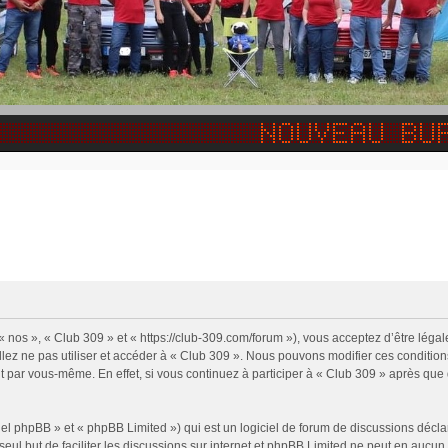
« nos », « Club 309 » et « https://club-309.com/forum »), vous acceptez d’être lég
illez ne pas utiliser et accéder à « Club 309 ». Nous pouvons modifier ces conditi
t par vous-même. En effet, si vous continuez à participer à « Club 309 » après que 
l phpBB » et « phpBB Limited ») qui est un logiciel de forum de discussions décla
 seul but de faciliter les discussions sur internet et phpBB Limited ne peut en auc