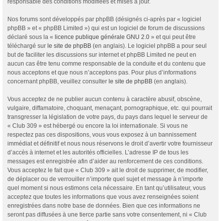
responsable des conditions modifiées et mises à jour.
Nos forums sont développés par phpBB (désignés ci-après par « logiciel
phpBB » et « phpBB Limited ») qui est un logiciel de forum de discussions
déclaré sous la «
licence publique générale GNU 2.0
» et qui peut être
téléchargé sur
le site de phpBB
(en anglais). Le logiciel phpBB a pour seul
but de faciliter les discussions sur internet et phpBB Limited ne peut en
aucun cas être tenu comme responsable de la conduite et du contenu que
nous acceptons et que nous n’acceptons pas. Pour plus d’informations
concernant phpBB, veuillez consulter
le site de phpBB
(en anglais).
Vous acceptez de ne publier aucun contenu à caractère abusif, obscène,
vulgaire, diffamatoire, choquant, menaçant, pornographique, etc. qui pourrait
transgresser la législation de votre pays, du pays dans lequel le serveur de
« Club 309 » est hébergé ou encore la loi internationale. Si vous ne
respectez pas ces dispositions, vous vous exposez à un bannissement
immédiat et définitif et nous nous réservons le droit d’avertir votre fournisseur
d’accès à internet et les autorités officielles. L’adresse IP de tous les
messages est enregistrée afin d’aider au renforcement de ces conditions.
Vous acceptez le fait que « Club 309 » ait le droit de supprimer, de modifier,
de déplacer ou de verrouiller n’importe quel sujet et message à n’importe
quel moment si nous estimons cela nécessaire. En tant qu’utilisateur, vous
acceptez que toutes les informations que vous avez renseignées soient
enregistrées dans notre base de données. Bien que ces informations ne
seront pas diffusées à une tierce partie sans votre consentement, ni « Club