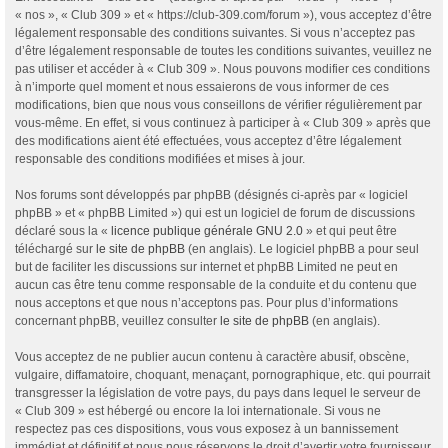
« nos », « Club 309 » et « https://club-309.com/forum »), vous acceptez d’être
légalement responsable des conditions suivantes. Si vous n’acceptez pas
d’être légalement responsable de toutes les conditions suivantes, veuillez ne
pas utiliser et accéder à « Club 309 ». Nous pouvons modifier ces conditions
à n’importe quel moment et nous essaierons de vous informer de ces
modifications, bien que nous vous conseillons de vérifier régulièrement par
vous-même. En effet, si vous continuez à participer à « Club 309 » après que
des modifications aient été effectuées, vous acceptez d’être légalement
responsable des conditions modifiées et mises à jour.
Nos forums sont développés par phpBB (désignés ci-après par « logiciel
phpBB » et « phpBB Limited ») qui est un logiciel de forum de discussions
déclaré sous la «
licence publique générale GNU 2.0
» et qui peut être
téléchargé sur
le site de phpBB
(en anglais). Le logiciel phpBB a pour seul
but de faciliter les discussions sur internet et phpBB Limited ne peut en
aucun cas être tenu comme responsable de la conduite et du contenu que
nous acceptons et que nous n’acceptons pas. Pour plus d’informations
concernant phpBB, veuillez consulter
le site de phpBB
(en anglais).
Vous acceptez de ne publier aucun contenu à caractère abusif, obscène,
vulgaire, diffamatoire, choquant, menaçant, pornographique, etc. qui pourrait
transgresser la législation de votre pays, du pays dans lequel le serveur de
« Club 309 » est hébergé ou encore la loi internationale. Si vous ne
respectez pas ces dispositions, vous vous exposez à un bannissement
immédiat et définitif et nous nous réservons le droit d’avertir votre fournisseur