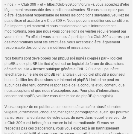
« nos », « Club 309 » et « https://club-309.com/forum »), vous acceptez d’être
légalement responsable des conditions suivantes. Si vous n’acceptez pas
d’être légalement responsable de toutes les conditions suivantes, veuillez ne
pas utiliser et accéder à « Club 309 ». Nous pouvons modifier ces conditions
à n’importe quel moment et nous essaierons de vous informer de ces
modifications, bien que nous vous conseillons de vérifier régulièrement par
vous-même. En effet, si vous continuez à participer à « Club 309 » après que
des modifications aient été effectuées, vous acceptez d’être légalement
responsable des conditions modifiées et mises à jour.
Nos forums sont développés par phpBB (désignés ci-après par « logiciel
phpBB » et « phpBB Limited ») qui est un logiciel de forum de discussions
déclaré sous la «
licence publique générale GNU 2.0
» et qui peut être
téléchargé sur
le site de phpBB
(en anglais). Le logiciel phpBB a pour seul
but de faciliter les discussions sur internet et phpBB Limited ne peut en
aucun cas être tenu comme responsable de la conduite et du contenu que
nous acceptons et que nous n’acceptons pas. Pour plus d’informations
concernant phpBB, veuillez consulter
le site de phpBB
(en anglais).
Vous acceptez de ne publier aucun contenu à caractère abusif, obscène,
vulgaire, diffamatoire, choquant, menaçant, pornographique, etc. qui pourrait
transgresser la législation de votre pays, du pays dans lequel le serveur de
« Club 309 » est hébergé ou encore la loi internationale. Si vous ne
respectez pas ces dispositions, vous vous exposez à un bannissement
immédiat et définitif et nous nous réservons le droit d’avertir votre fournisseur