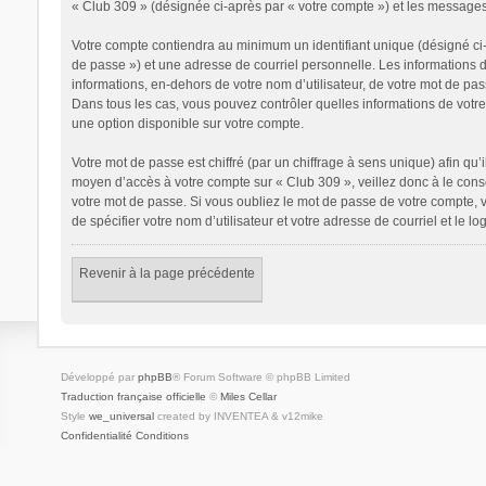
« Club 309 » (désignée ci-après par « votre compte ») et les messages
Votre compte contiendra au minimum un identifiant unique (désigné ci-
de passe ») et une adresse de courriel personnelle. Les informations 
informations, en-dehors de votre nom d’utilisateur, de votre mot de pass
Dans tous les cas, vous pouvez contrôler quelles informations de votr
une option disponible sur votre compte.
Votre mot de passe est chiffré (par un chiffrage à sens unique) afin qu’
moyen d’accès à votre compte sur « Club 309 », veillez donc à le con
votre mot de passe. Si vous oubliez le mot de passe de votre compte, v
de spécifier votre nom d’utilisateur et votre adresse de courriel et le
Revenir à la page précédente
Développé par
phpBB
® Forum Software © phpBB Limited
Traduction française officielle
©
Miles Cellar
Style
we_universal
created by INVENTEA & v12mike
Confidentialité
Conditions