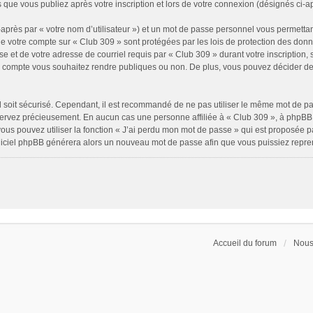
 que vous publiez après votre inscription et lors de votre connexion (désignés ci-
après par « votre nom d’utilisateur ») et un mot de passe personnel vous permettan
de votre compte sur « Club 309 » sont protégées par les lois de protection des don
e et de votre adresse de courriel requis par « Club 309 » durant votre inscription, s
e compte vous souhaitez rendre publiques ou non. De plus, vous pouvez décider de 
il soit sécurisé. Cependant, il est recommandé de ne pas utiliser le même mot de pass
servez précieusement. En aucun cas une personne affiliée à « Club 309 », à phpBB 
ous pouvez utiliser la fonction « J’ai perdu mon mot de passe » qui est proposée p
 logiciel phpBB générera alors un nouveau mot de passe afin que vous puissiez repre
Accueil du forum
Nous