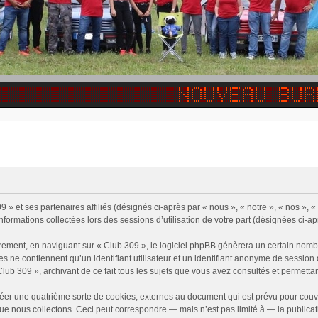
 » et ses partenaires affiliés (désignés ci-après par « nous », « notre », « nos », 
informations collectées lors des sessions d’utilisation de votre part (désignées ci-ap
rement, en naviguant sur « Club 309 », le logiciel phpBB génèrera un certain nombr
ies ne contiennent qu’un identifiant utilisateur et un identifiant anonyme de sessi
Club 309 », archivant de ce fait tous les sujets que vous avez consultés et permettant
éer une quatrième sorte de cookies, externes au document qui est prévu pour couv
e nous collectons. Ceci peut correspondre — mais n’est pas limité à — la publicati