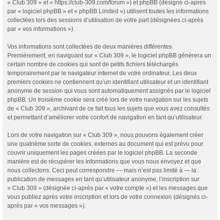
« Club 309 » et « https://club-309.com/forum ») et phpBB (désigné ci-après
par « logiciel phpBB » et « phpBB Limited ») utilisent toutes les informations
collectées lors des sessions d’utilisation de votre part (désignées ci-après
par « vos informations »).
Vos informations sont collectées de deux manières différentes.
Premièrement, en naviguant sur « Club 309 », le logiciel phpBB génèrera un
certain nombre de cookies qui sont de petits fichiers téléchargés
temporairement par le navigateur internet de votre ordinateur. Les deux
premiers cookies ne contiennent qu’un identifiant utilisateur et un identifiant
anonyme de session qui vous sont automatiquement assignés par le logiciel
phpBB. Un troisième cookie sera créé lors de votre navigation sur les sujets
de « Club 309 », archivant de ce fait tous les sujets que vous avez consultés
et permettant d’améliorer votre confort de navigation en tant qu’utilisateur.
Lors de votre navigation sur « Club 309 », nous pouvons également créer
une quatrième sorte de cookies, externes au document qui est prévu pour
couvrir uniquement les pages créées par le logiciel phpBB. La seconde
manière est de récupérer les informations que vous nous envoyez et que
nous collectons. Ceci peut correspondre — mais n’est pas limité à — la
publication de messages en tant qu’utilisateur anonyme, l’inscription sur
« Club 309 » (désignée ci-après par « votre compte ») et les messages que
vous publiez après votre inscription et lors de votre connexion (désignés ci-
après par « vos messages »).