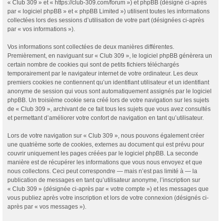
« Club 309 » et « https://club-309.com/forum ») et phpBB (désigné ci-après
par « logiciel phpBB » et « phpBB Limited ») utilisent toutes les informations
collectées lors des sessions d’utilisation de votre part (désignées ci-après
par « vos informations »).
Vos informations sont collectées de deux manières différentes.
Premièrement, en naviguant sur « Club 309 », le logiciel phpBB génèrera un
certain nombre de cookies qui sont de petits fichiers téléchargés
temporairement par le navigateur internet de votre ordinateur. Les deux
premiers cookies ne contiennent qu’un identifiant utilisateur et un identifiant
anonyme de session qui vous sont automatiquement assignés par le logiciel
phpBB. Un troisième cookie sera créé lors de votre navigation sur les sujets
de « Club 309 », archivant de ce fait tous les sujets que vous avez consultés
et permettant d’améliorer votre confort de navigation en tant qu’utilisateur.
Lors de votre navigation sur « Club 309 », nous pouvons également créer
une quatrième sorte de cookies, externes au document qui est prévu pour
couvrir uniquement les pages créées par le logiciel phpBB. La seconde
manière est de récupérer les informations que vous nous envoyez et que
nous collectons. Ceci peut correspondre — mais n’est pas limité à — la
publication de messages en tant qu’utilisateur anonyme, l’inscription sur
« Club 309 » (désignée ci-après par « votre compte ») et les messages que
vous publiez après votre inscription et lors de votre connexion (désignés ci-
après par « vos messages »).