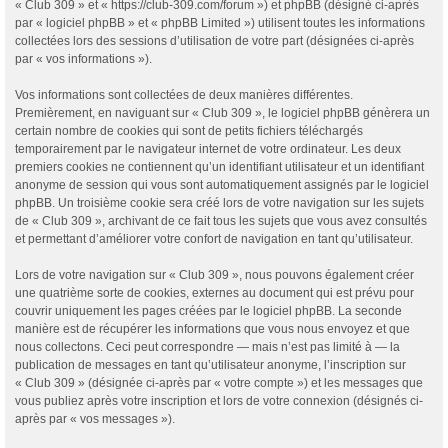
« Club 309 » et « https://club-309.com/forum ») et phpBB (désigné ci-après
par « logiciel phpBB » et « phpBB Limited ») utilisent toutes les informations
collectées lors des sessions d’utilisation de votre part (désignées ci-après
par « vos informations »).
Vos informations sont collectées de deux manières différentes.
Premièrement, en naviguant sur « Club 309 », le logiciel phpBB génèrera un
certain nombre de cookies qui sont de petits fichiers téléchargés
temporairement par le navigateur internet de votre ordinateur. Les deux
premiers cookies ne contiennent qu’un identifiant utilisateur et un identifiant
anonyme de session qui vous sont automatiquement assignés par le logiciel
phpBB. Un troisième cookie sera créé lors de votre navigation sur les sujets
de « Club 309 », archivant de ce fait tous les sujets que vous avez consultés
et permettant d’améliorer votre confort de navigation en tant qu’utilisateur.
Lors de votre navigation sur « Club 309 », nous pouvons également créer
une quatrième sorte de cookies, externes au document qui est prévu pour
couvrir uniquement les pages créées par le logiciel phpBB. La seconde
manière est de récupérer les informations que vous nous envoyez et que
nous collectons. Ceci peut correspondre — mais n’est pas limité à — la
publication de messages en tant qu’utilisateur anonyme, l’inscription sur
« Club 309 » (désignée ci-après par « votre compte ») et les messages que
vous publiez après votre inscription et lors de votre connexion (désignés ci-
après par « vos messages »).