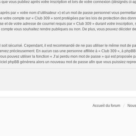
 que vous publiez après votre inscription et lors de votre connexion (désignés ci-
après par « votre nom d’utilisateur ») et un mot de passe personnel vous permettan
de votre compte sur « Club 309 » sont protégées par les lois de protection des don
e et de votre adresse de courriel requis par « Club 309 » durant votre inscription, s
e compte vous souhaitez rendre publiques ou non. De plus, vous pouvez décider de 
il soit sécurisé. Cependant, il est recommandé de ne pas utiliser le même mot de pass
servez précieusement. En aucun cas une personne affiliée à « Club 309 », à phpBB 
ous pouvez utiliser la fonction « J’ai perdu mon mot de passe » qui est proposée p
 logiciel phpBB générera alors un nouveau mot de passe afin que vous puissiez repre
Accueil du forum
Nous