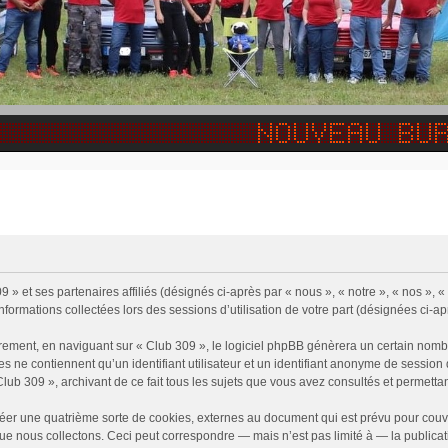
 » et ses partenaires affiliés (désignés ci-après par « nous », « notre », « nos », 
informations collectées lors des sessions d’utilisation de votre part (désignées ci-ap
rement, en naviguant sur « Club 309 », le logiciel phpBB génèrera un certain nombr
ies ne contiennent qu’un identifiant utilisateur et un identifiant anonyme de sessi
Club 309 », archivant de ce fait tous les sujets que vous avez consultés et permettant
éer une quatrième sorte de cookies, externes au document qui est prévu pour couv
e nous collectons. Ceci peut correspondre — mais n’est pas limité à — la publicati