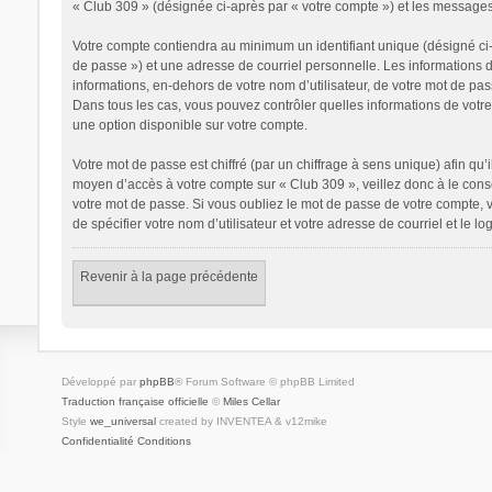
« Club 309 » (désignée ci-après par « votre compte ») et les messages
Votre compte contiendra au minimum un identifiant unique (désigné ci-
de passe ») et une adresse de courriel personnelle. Les informations 
informations, en-dehors de votre nom d’utilisateur, de votre mot de pass
Dans tous les cas, vous pouvez contrôler quelles informations de votr
une option disponible sur votre compte.
Votre mot de passe est chiffré (par un chiffrage à sens unique) afin qu’
moyen d’accès à votre compte sur « Club 309 », veillez donc à le con
votre mot de passe. Si vous oubliez le mot de passe de votre compte, v
de spécifier votre nom d’utilisateur et votre adresse de courriel et le
Revenir à la page précédente
Développé par
phpBB
® Forum Software © phpBB Limited
Traduction française officielle
©
Miles Cellar
Style
we_universal
created by INVENTEA & v12mike
Confidentialité
Conditions