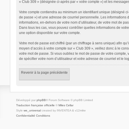
« Club 309 » (désignée ci-après par « votre compte ») et les messages
Votre compte contiendra au minimum un identifiant unique (désigné ci-
de passe ») et une adresse de courriel personnelle. Les informations 
informations, en-dehors de votre nom d’utilisateur, de votre mot de pass
Dans tous les cas, vous pouvez contrôler quelles informations de votr
une option disponible sur votre compte.
Votre mot de passe est chiffré (par un chiffrage à sens unique) afin qu’
moyen d’accès à votre compte sur « Club 309 », veillez donc à le con
votre mot de passe. Si vous oubliez le mot de passe de votre compte, v
de spécifier votre nom d’utilisateur et votre adresse de courriel et le
Revenir à la page précédente
Développé par
phpBB
® Forum Software © phpBB Limited
Traduction française officielle
©
Miles Cellar
Style
we_universal
created by INVENTEA & v12mike
Confidentialité
Conditions