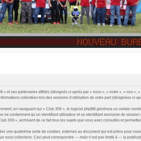
 » et ses partenaires affiliés (désignés ci-après par « nous », « notre », « nos », 
informations collectées lors des sessions d’utilisation de votre part (désignées ci-ap
rement, en naviguant sur « Club 309 », le logiciel phpBB génèrera un certain nombr
ies ne contiennent qu’un identifiant utilisateur et un identifiant anonyme de sessi
Club 309 », archivant de ce fait tous les sujets que vous avez consultés et permettant
éer une quatrième sorte de cookies, externes au document qui est prévu pour couv
e nous collectons. Ceci peut correspondre — mais n’est pas limité à — la publicati