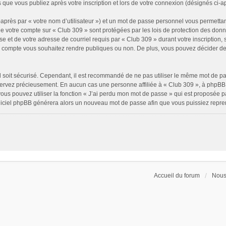
 que vous publiez après votre inscription et lors de votre connexion (désignés ci-
après par « votre nom d’utilisateur ») et un mot de passe personnel vous permettan
de votre compte sur « Club 309 » sont protégées par les lois de protection des don
e et de votre adresse de courriel requis par « Club 309 » durant votre inscription, s
e compte vous souhaitez rendre publiques ou non. De plus, vous pouvez décider de 
il soit sécurisé. Cependant, il est recommandé de ne pas utiliser le même mot de pass
servez précieusement. En aucun cas une personne affiliée à « Club 309 », à phpBB 
ous pouvez utiliser la fonction « J’ai perdu mon mot de passe » qui est proposée p
 logiciel phpBB générera alors un nouveau mot de passe afin que vous puissiez repre
Accueil du forum
Nous