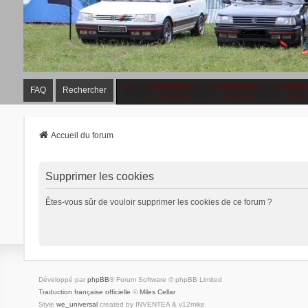
FAQ
Rechercher
Accueil du forum
Supprimer les cookies
Êtes-vous sûr de vouloir supprimer les cookies de ce forum ?
Développé par
phpBB
® Forum Software © phpBB Limited
Traduction française officielle
©
Miles Cellar
Style
we_universal
created by INVENTEA & v12mike