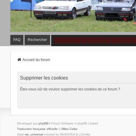
FAQ
Rechercher
Accueil du forum
Supprimer les cookies
Êtes-vous sûr de vouloir supprimer les cookies de ce forum ?
Développé par
phpBB
® Forum Software © phpBB Limited
Traduction française officielle
©
Miles Cellar
Style
we_universal
created by INVENTEA & v12mike