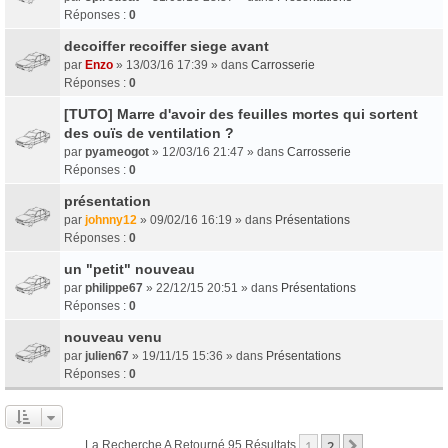
Réponses :
0
decoiffer recoiffer siege avant
par
Enzo
» 13/03/16 17:39 » dans
Carrosserie
Réponses :
0
[TUTO] Marre d'avoir des feuilles mortes qui sortent
des ouïs de ventilation ?
par
pyameogot
» 12/03/16 21:47 » dans
Carrosserie
Réponses :
0
présentation
par
johnny12
» 09/02/16 16:19 » dans
Présentations
Réponses :
0
un "petit" nouveau
par
philippe67
» 22/12/15 20:51 » dans
Présentations
Réponses :
0
nouveau venu
par
julien67
» 19/11/15 15:36 » dans
Présentations
Réponses :
0
1
2
Suivant
La Recherche A Retourné 95 Résultats