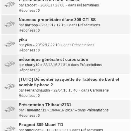
par
Exocet
» 20/08/17 23:06 » dans
Présentations
Réponses :
0
Nouveau propriétaire d'une 309 GTI 8S
par
bartpop
» 26/03/17 17:15 » dans
Présentations
Réponses :
0
yika
par
yika
» 20/02/17 22:10 » dans
Présentations
Réponses :
0
mécanique générale et carburation
par
charly19
» 28/12/16 21:31 » dans
Présentations
Réponses :
0
[TUTO] Démonter casquette de Tableau de bord et
combiné phase 2
par
Fernandnaudin
» 22/04/16 15:40 » dans
Carrosserie
Réponses :
0
Présentation Thibault2731
par
Thibault2731
» 19/04/16 20:37 » dans
Présentations
Réponses :
0
Peugeot 309 Miami TD
par
spiroucat
» 31/03/16 23:37 » dans
Présentations