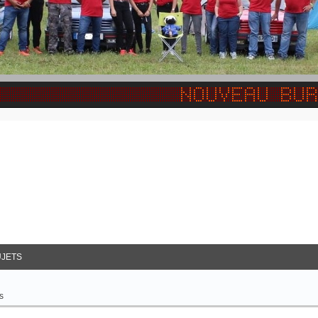
JETS
s