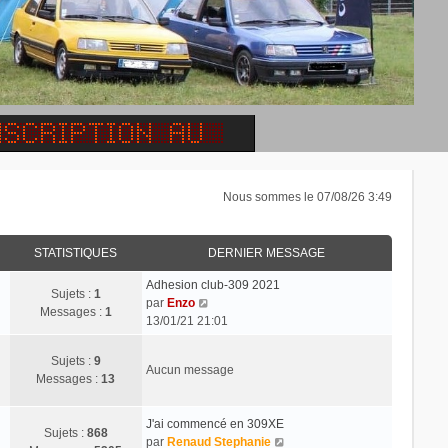
Nous sommes le 07/08/26 3:49
STATISTIQUES
DERNIER MESSAGE
Adhesion club-309 2021
Sujets :
1
C
par
Enzo
Messages :
1
o
13/01/21 21:01
n
s
Sujets :
9
Aucun message
u
Messages :
13
l
t
J'ai commencé en 309XE
e
Sujets :
868
C
par
Renaud Stephanie
r