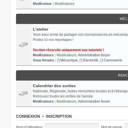
Modérateur :
Modérateurs
MÉC
L'atelier
Vous avez envie de partager vos connaissances en mécaniq
Postez ici vos reportages !
Section réservée uniquement aux tutoriels !
Modérateurs :
Modérateurs
,
Administration forum
Sous-forums :
Mécanique
,
Electricité
,
Carrosserie
RENC
Calendrier des sorties
Nationale, Régionale, Autres rencontres locales et à l'étranger
Retrouvez toutes les sorties de l'année
Modérateurs :
Modérateurs
,
Administration forum
CONNEXION
•
INSCRIPTION
Nom d’utilisateur :
Mot de passe :