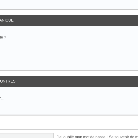
ANIQUE
ue ?
ONTRES
...
J’ai oublié mon mot de passe
|
Se souvenir de 