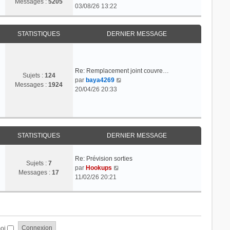
Messages :
5205
o
03/08/26 13:22
l
n
e
s
d
u
STATISTIQUES
DERNIER MESSAGE
e
l
r
t
n
e
i
r
Re: Remplacement joint couvre…
e
Sujets :
124
C
l
par
baya4269
r
Messages :
1924
o
e
20/04/26 20:33
m
n
d
e
s
e
s
u
r
s
l
n
a
t
i
STATISTIQUES
DERNIER MESSAGE
g
e
e
e
r
r
Re: Prévision sorties
l
m
Sujets :
7
C
par
Hookups
e
e
Messages :
17
o
11/02/26 20:21
d
s
n
e
s
s
r
a
u
n
g
l
i
e
t
e
moi