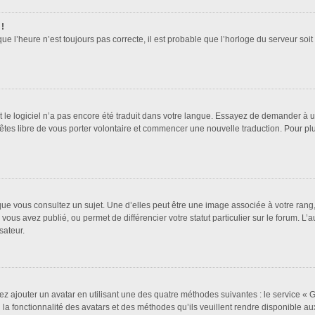
 !
que l’heure n’est toujours pas correcte, il est probable que l’horloge du serveur soi
it le logiciel n’a pas encore été traduit dans votre langue. Essayez de demander à un 
 êtes libre de vous porter volontaire et commencer une nouvelle traduction. Pour pl
que vous consultez un sujet. Une d’elles peut être une image associée à votre rang
vous avez publié, ou permet de différencier votre statut particulier sur le forum. 
sateur.
ez ajouter un avatar en utilisant une des quatre méthodes suivantes : le service « Gr
a fonctionnalité des avatars et des méthodes qu’ils veuillent rendre disponible aux