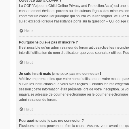
Qu’est-ce que la COPPA ?
La COPPA (pour « Child Online Privacy and Protection Act ») est une l
consentement écrit des parents ou des tuteurs légaux des mineurs conc
contacter un conseiller juridique qui pourra vous renseigner. Veuillez
sujet, excepté lorsque l’assistance porte sur la question « Qui dois-je
Haut
Pourquoi ne puis-je pas m’inscrire ?
Il est possible qu’un administrateur du forum ait désactivé les inscrip
interdit l’utilisation du nom d’utilisateur que vous souhaitez utiliser. P
Haut
Je suis inscrit mais je ne peux pas me connecter !
Vérifiez en premier lieu que votre nom d’utilisateur et votre mot de pa
suivre les instructions que vous avez reçues. Certains forums exigeron
session ; cette information était présente lors de votre inscription. Si
mauvaise adresse de courrier électronique ou le courrier électronique a
administrateur du forum.
Haut
Pourquoi ne puis-je pas me connecter ?
Plusieurs raisons peuvent en être la cause. Assurez-vous avant tout que