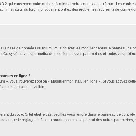
3.2 qui conservent votre authentification et votre connexion au forum. Les cookies 
 un administrateur du forum. Si vous rencontrez des problèmes récurrents de connex
ans la base de données du forum. Vous pouvez les modifier depuis le panneau de cont
um. Ce système vous permettra de modifier tous vos paramètres et toutes vos préfér
sateurs en ligne ?
um », vous trouverez l’option « Masquer mon statut en ligne ». Si vous activez cett
t un utilisateur invisible.
férent du vôtre. Si tel était le cas, veuillez vous rendre dans le panneau de contrôle 
oter que le réglage du fuseau horaire, comme la plupart des autres paramètres, n’est