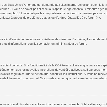
oi des États-Unis d’Amérique qui demande aux sites internet collectant potentiell
ernés. Si vous ne savez pas si cette loi s’applique également aux mineurs âgés de
 noter que phpBB Limited et que les propriétaires de ce forum ne peuvent pas vous 
 contacter à propos de problèmes d’abus ou d’ordres légaux liés à ce forum ? ».
tions afin d’empêcher les nouveaux visiteurs de s’inscrire. De même, il est égalemen
our plus d’informations, veuillez contacter un administrateur du forum.
sse soient corrects. Si la fonctionnalité de la COPPA est activée et que vous avez sp
t également que les nouvelles inscriptions doivent être activées, soit par vous-mêm
 vous aviez reçu un courrier électronique, consultez les instructions. Si vous ne re
 été filtré en tant que pourriel. Si vous êtes certain que l’adresse de courrier élec
 votre nom d’utilisateur et votre mot de passe soient corrects. Si tel est le cas, co