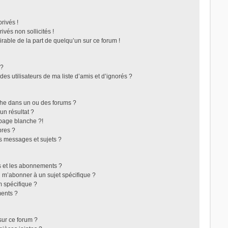
rivés !
vés non sollicités !
irable de la part de quelqu’un sur ce forum !
 ?
s utilisateurs de ma liste d’amis et d’ignorés ?
che dans un ou des forums ?
n résultat ?
page blanche ?!
res ?
s messages et sujets ?
ris et les abonnements ?
 m’abonner à un sujet spécifique ?
 spécifique ?
ents ?
sur ce forum ?