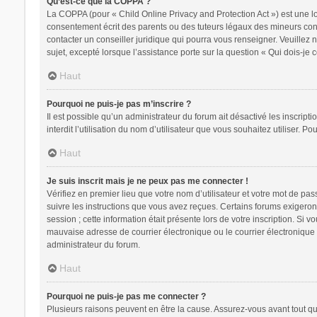
Qu’est-ce que la COPPA ?
La COPPA (pour « Child Online Privacy and Protection Act ») est une l
consentement écrit des parents ou des tuteurs légaux des mineurs conc
contacter un conseiller juridique qui pourra vous renseigner. Veuillez
sujet, excepté lorsque l’assistance porte sur la question « Qui dois-je
Haut
Pourquoi ne puis-je pas m’inscrire ?
Il est possible qu’un administrateur du forum ait désactivé les inscrip
interdit l’utilisation du nom d’utilisateur que vous souhaitez utiliser. P
Haut
Je suis inscrit mais je ne peux pas me connecter !
Vérifiez en premier lieu que votre nom d’utilisateur et votre mot de pa
suivre les instructions que vous avez reçues. Certains forums exigeron
session ; cette information était présente lors de votre inscription. Si
mauvaise adresse de courrier électronique ou le courrier électronique a
administrateur du forum.
Haut
Pourquoi ne puis-je pas me connecter ?
Plusieurs raisons peuvent en être la cause. Assurez-vous avant tout que