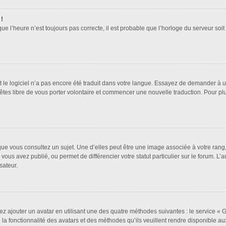
 !
que l’heure n’est toujours pas correcte, il est probable que l’horloge du serveur soi
it le logiciel n’a pas encore été traduit dans votre langue. Essayez de demander à un 
 êtes libre de vous porter volontaire et commencer une nouvelle traduction. Pour pl
que vous consultez un sujet. Une d’elles peut être une image associée à votre rang
vous avez publié, ou permet de différencier votre statut particulier sur le forum. 
sateur.
ez ajouter un avatar en utilisant une des quatre méthodes suivantes : le service « Gr
a fonctionnalité des avatars et des méthodes qu’ils veuillent rendre disponible aux