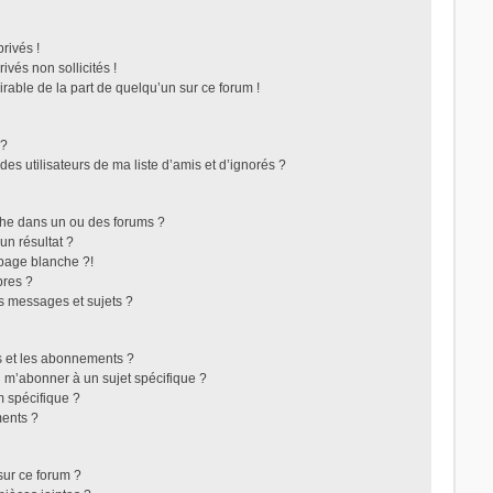
rivés !
vés non sollicités !
irable de la part de quelqu’un sur ce forum !
 ?
s utilisateurs de ma liste d’amis et d’ignorés ?
che dans un ou des forums ?
n résultat ?
page blanche ?!
res ?
s messages et sujets ?
ris et les abonnements ?
 m’abonner à un sujet spécifique ?
 spécifique ?
ents ?
sur ce forum ?