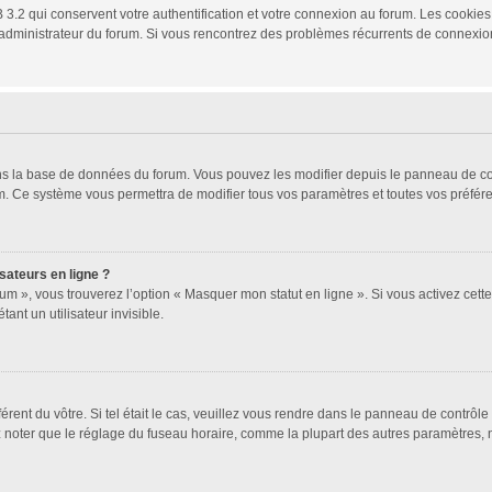
3.2 qui conservent votre authentification et votre connexion au forum. Les cookies 
 un administrateur du forum. Si vous rencontrez des problèmes récurrents de connex
ans la base de données du forum. Vous pouvez les modifier depuis le panneau de cont
um. Ce système vous permettra de modifier tous vos paramètres et toutes vos préfér
sateurs en ligne ?
um », vous trouverez l’option « Masquer mon statut en ligne ». Si vous activez cett
t un utilisateur invisible.
férent du vôtre. Si tel était le cas, veuillez vous rendre dans le panneau de contrôle 
oter que le réglage du fuseau horaire, comme la plupart des autres paramètres, n’est