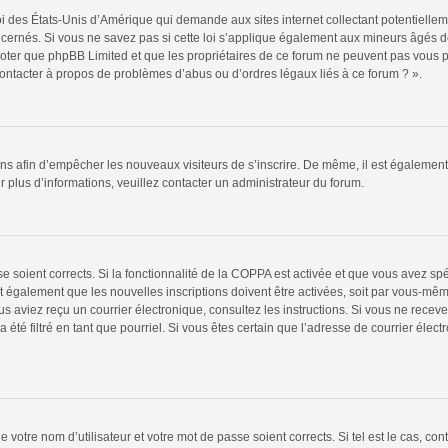
oi des États-Unis d’Amérique qui demande aux sites internet collectant potentiell
ernés. Si vous ne savez pas si cette loi s’applique également aux mineurs âgés de
 noter que phpBB Limited et que les propriétaires de ce forum ne peuvent pas vous 
 contacter à propos de problèmes d’abus ou d’ordres légaux liés à ce forum ? ».
tions afin d’empêcher les nouveaux visiteurs de s’inscrire. De même, il est égalemen
our plus d’informations, veuillez contacter un administrateur du forum.
sse soient corrects. Si la fonctionnalité de la COPPA est activée et que vous avez sp
t également que les nouvelles inscriptions doivent être activées, soit par vous-mêm
 vous aviez reçu un courrier électronique, consultez les instructions. Si vous ne re
 été filtré en tant que pourriel. Si vous êtes certain que l’adresse de courrier élec
 votre nom d’utilisateur et votre mot de passe soient corrects. Si tel est le cas, co