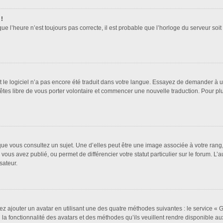
 !
que l’heure n’est toujours pas correcte, il est probable que l’horloge du serveur soi
it le logiciel n’a pas encore été traduit dans votre langue. Essayez de demander à un 
 êtes libre de vous porter volontaire et commencer une nouvelle traduction. Pour pl
que vous consultez un sujet. Une d’elles peut être une image associée à votre rang
vous avez publié, ou permet de différencier votre statut particulier sur le forum. 
sateur.
ez ajouter un avatar en utilisant une des quatre méthodes suivantes : le service « Gr
a fonctionnalité des avatars et des méthodes qu’ils veuillent rendre disponible aux