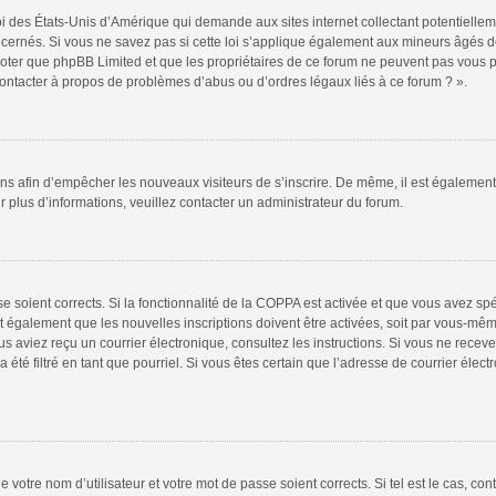
oi des États-Unis d’Amérique qui demande aux sites internet collectant potentiell
ernés. Si vous ne savez pas si cette loi s’applique également aux mineurs âgés de
 noter que phpBB Limited et que les propriétaires de ce forum ne peuvent pas vous 
 contacter à propos de problèmes d’abus ou d’ordres légaux liés à ce forum ? ».
tions afin d’empêcher les nouveaux visiteurs de s’inscrire. De même, il est égalemen
our plus d’informations, veuillez contacter un administrateur du forum.
sse soient corrects. Si la fonctionnalité de la COPPA est activée et que vous avez sp
t également que les nouvelles inscriptions doivent être activées, soit par vous-mêm
 vous aviez reçu un courrier électronique, consultez les instructions. Si vous ne re
 été filtré en tant que pourriel. Si vous êtes certain que l’adresse de courrier élec
 votre nom d’utilisateur et votre mot de passe soient corrects. Si tel est le cas, co