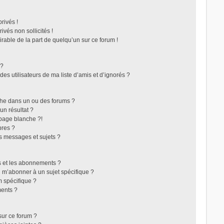
rivés !
vés non sollicités !
irable de la part de quelqu’un sur ce forum !
 ?
s utilisateurs de ma liste d’amis et d’ignorés ?
che dans un ou des forums ?
n résultat ?
page blanche ?!
res ?
s messages et sujets ?
ris et les abonnements ?
 m’abonner à un sujet spécifique ?
 spécifique ?
ents ?
sur ce forum ?