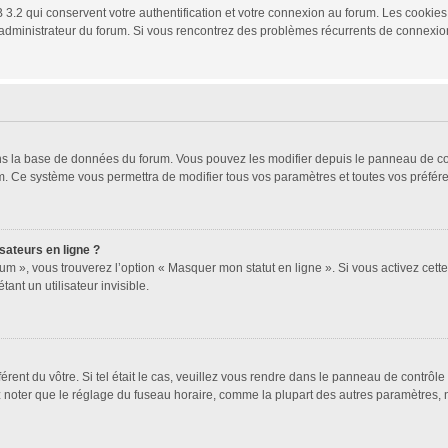
3.2 qui conservent votre authentification et votre connexion au forum. Les cookies 
 un administrateur du forum. Si vous rencontrez des problèmes récurrents de connex
ans la base de données du forum. Vous pouvez les modifier depuis le panneau de cont
um. Ce système vous permettra de modifier tous vos paramètres et toutes vos préfér
sateurs en ligne ?
um », vous trouverez l’option « Masquer mon statut en ligne ». Si vous activez cett
t un utilisateur invisible.
férent du vôtre. Si tel était le cas, veuillez vous rendre dans le panneau de contrôle 
oter que le réglage du fuseau horaire, comme la plupart des autres paramètres, n’est