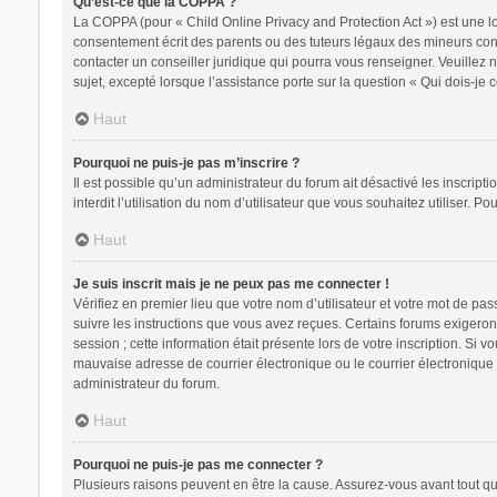
Qu’est-ce que la COPPA ?
La COPPA (pour « Child Online Privacy and Protection Act ») est une l
consentement écrit des parents ou des tuteurs légaux des mineurs conc
contacter un conseiller juridique qui pourra vous renseigner. Veuillez
sujet, excepté lorsque l’assistance porte sur la question « Qui dois-je
Haut
Pourquoi ne puis-je pas m’inscrire ?
Il est possible qu’un administrateur du forum ait désactivé les inscrip
interdit l’utilisation du nom d’utilisateur que vous souhaitez utiliser. P
Haut
Je suis inscrit mais je ne peux pas me connecter !
Vérifiez en premier lieu que votre nom d’utilisateur et votre mot de pa
suivre les instructions que vous avez reçues. Certains forums exigeron
session ; cette information était présente lors de votre inscription. Si
mauvaise adresse de courrier électronique ou le courrier électronique a
administrateur du forum.
Haut
Pourquoi ne puis-je pas me connecter ?
Plusieurs raisons peuvent en être la cause. Assurez-vous avant tout que