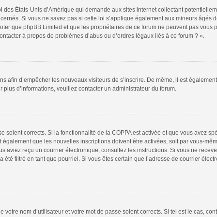
oi des États-Unis d’Amérique qui demande aux sites internet collectant potentiell
ernés. Si vous ne savez pas si cette loi s’applique également aux mineurs âgés de
 noter que phpBB Limited et que les propriétaires de ce forum ne peuvent pas vous 
 contacter à propos de problèmes d’abus ou d’ordres légaux liés à ce forum ? ».
tions afin d’empêcher les nouveaux visiteurs de s’inscrire. De même, il est égalemen
our plus d’informations, veuillez contacter un administrateur du forum.
sse soient corrects. Si la fonctionnalité de la COPPA est activée et que vous avez sp
t également que les nouvelles inscriptions doivent être activées, soit par vous-mêm
 vous aviez reçu un courrier électronique, consultez les instructions. Si vous ne re
 été filtré en tant que pourriel. Si vous êtes certain que l’adresse de courrier élec
 votre nom d’utilisateur et votre mot de passe soient corrects. Si tel est le cas, co