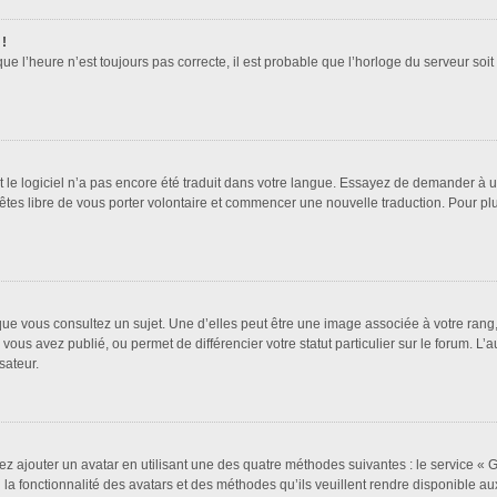
 !
que l’heure n’est toujours pas correcte, il est probable que l’horloge du serveur soi
it le logiciel n’a pas encore été traduit dans votre langue. Essayez de demander à un 
 êtes libre de vous porter volontaire et commencer une nouvelle traduction. Pour pl
que vous consultez un sujet. Une d’elles peut être une image associée à votre rang
vous avez publié, ou permet de différencier votre statut particulier sur le forum. 
sateur.
ez ajouter un avatar en utilisant une des quatre méthodes suivantes : le service « Gr
a fonctionnalité des avatars et des méthodes qu’ils veuillent rendre disponible aux