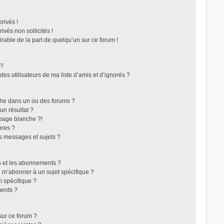
rivés !
vés non sollicités !
irable de la part de quelqu’un sur ce forum !
 ?
s utilisateurs de ma liste d’amis et d’ignorés ?
che dans un ou des forums ?
n résultat ?
page blanche ?!
res ?
s messages et sujets ?
ris et les abonnements ?
 m’abonner à un sujet spécifique ?
 spécifique ?
ents ?
sur ce forum ?