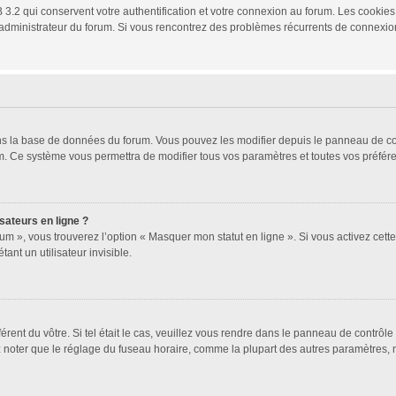
3.2 qui conservent votre authentification et votre connexion au forum. Les cookies 
 un administrateur du forum. Si vous rencontrez des problèmes récurrents de connex
ans la base de données du forum. Vous pouvez les modifier depuis le panneau de cont
um. Ce système vous permettra de modifier tous vos paramètres et toutes vos préfér
sateurs en ligne ?
um », vous trouverez l’option « Masquer mon statut en ligne ». Si vous activez cett
t un utilisateur invisible.
férent du vôtre. Si tel était le cas, veuillez vous rendre dans le panneau de contrôle 
oter que le réglage du fuseau horaire, comme la plupart des autres paramètres, n’est