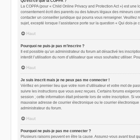
Qu’est-ce que la COPPA ?
La COPPA (pour « Child Online Privacy and Protection Act ») est une l
consentement écrit des parents ou des tuteurs légaux des mineurs conc
contacter un conseiller juridique qui pourra vous renseigner. Veuillez
sujet, excepté lorsque l’assistance porte sur la question « Qui dois-je
Haut
Pourquoi ne puis-je pas m’inscrire ?
Il est possible qu’un administrateur du forum ait désactivé les inscrip
interdit l’utilisation du nom d’utilisateur que vous souhaitez utiliser. P
Haut
Je suis inscrit mais je ne peux pas me connecter !
Vérifiez en premier lieu que votre nom d’utilisateur et votre mot de pa
suivre les instructions que vous avez reçues. Certains forums exigeron
session ; cette information était présente lors de votre inscription. Si
mauvaise adresse de courrier électronique ou le courrier électronique a
administrateur du forum.
Haut
Pourquoi ne puis-je pas me connecter ?
Plusieurs raisons peuvent en être la cause. Assurez-vous avant tout que