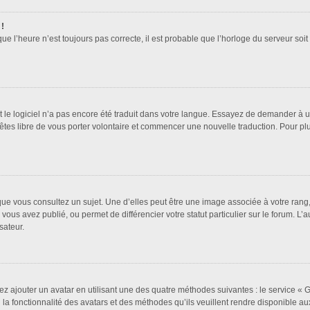
 !
que l’heure n’est toujours pas correcte, il est probable que l’horloge du serveur soi
it le logiciel n’a pas encore été traduit dans votre langue. Essayez de demander à un 
 êtes libre de vous porter volontaire et commencer une nouvelle traduction. Pour pl
que vous consultez un sujet. Une d’elles peut être une image associée à votre rang
vous avez publié, ou permet de différencier votre statut particulier sur le forum. 
sateur.
ez ajouter un avatar en utilisant une des quatre méthodes suivantes : le service « Gr
a fonctionnalité des avatars et des méthodes qu’ils veuillent rendre disponible aux