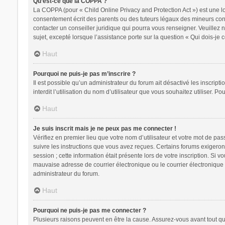
Qu’est-ce que la COPPA ?
La COPPA (pour « Child Online Privacy and Protection Act ») est une l
consentement écrit des parents ou des tuteurs légaux des mineurs conc
contacter un conseiller juridique qui pourra vous renseigner. Veuillez
sujet, excepté lorsque l’assistance porte sur la question « Qui dois-je
Haut
Pourquoi ne puis-je pas m’inscrire ?
Il est possible qu’un administrateur du forum ait désactivé les inscrip
interdit l’utilisation du nom d’utilisateur que vous souhaitez utiliser. P
Haut
Je suis inscrit mais je ne peux pas me connecter !
Vérifiez en premier lieu que votre nom d’utilisateur et votre mot de pa
suivre les instructions que vous avez reçues. Certains forums exigeron
session ; cette information était présente lors de votre inscription. Si
mauvaise adresse de courrier électronique ou le courrier électronique a
administrateur du forum.
Haut
Pourquoi ne puis-je pas me connecter ?
Plusieurs raisons peuvent en être la cause. Assurez-vous avant tout que