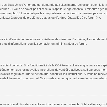
oi des États-Unis d’Amérique qui demande aux sites internet collectant potentiell
ernés. Si vous ne savez pas si cette loi s’applique également aux mineurs âgés de
 noter que phpBB Limited et que les propriétaires de ce forum ne peuvent pas vous 
 contacter à propos de problèmes d’abus ou d’ordres légaux liés à ce forum ? ».
tions afin d’empêcher les nouveaux visiteurs de s’inscrire. De même, il est égalemen
our plus d’informations, veuillez contacter un administrateur du forum.
sse soient corrects. Si la fonctionnalité de la COPPA est activée et que vous avez sp
t également que les nouvelles inscriptions doivent être activées, soit par vous-mêm
 vous aviez reçu un courrier électronique, consultez les instructions. Si vous ne re
 été filtré en tant que pourriel. Si vous êtes certain que l’adresse de courrier élec
 votre nom d’utilisateur et votre mot de passe soient corrects. Si tel est le cas, co