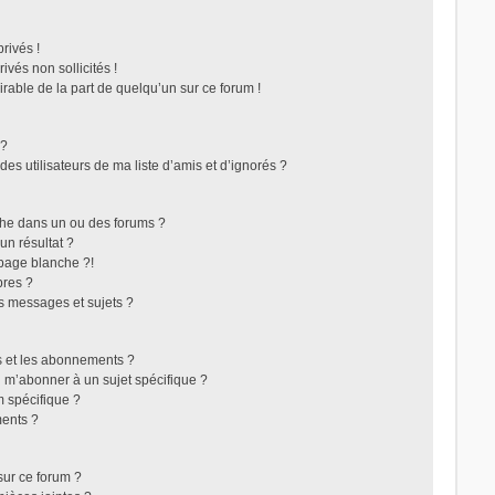
rivés !
vés non sollicités !
irable de la part de quelqu’un sur ce forum !
 ?
s utilisateurs de ma liste d’amis et d’ignorés ?
che dans un ou des forums ?
n résultat ?
page blanche ?!
res ?
s messages et sujets ?
ris et les abonnements ?
 m’abonner à un sujet spécifique ?
 spécifique ?
ents ?
sur ce forum ?