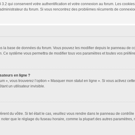
3.2 qui conservent votre authentification et votre connexion au forum. Les cookies 
 un administrateur du forum. Si vous rencontrez des problèmes récurrents de connex
ans la base de données du forum. Vous pouvez les modifier depuis le panneau de cont
um. Ce système vous permettra de modifier tous vos paramètres et toutes vos préfér
sateurs en ligne ?
um », vous trouverez l’option « Masquer mon statut en ligne ». Si vous activez cett
t un utilisateur invisible.
férent du vôtre. Si tel était le cas, veuillez vous rendre dans le panneau de contrôle 
oter que le réglage du fuseau horaire, comme la plupart des autres paramètres, n’est