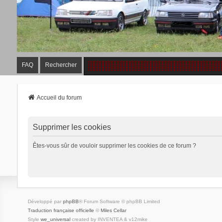
FAQ
Rechercher
Accueil du forum
Supprimer les cookies
Êtes-vous sûr de vouloir supprimer les cookies de ce forum ?
Développé par
phpBB
® Forum Software © phpBB Limited
Traduction française officielle
©
Miles Cellar
Style
we_universal
created by INVENTEA & v12mike